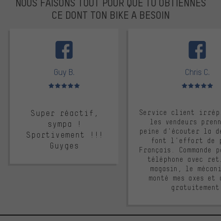
NOUS FAISONS TOUT POUR QUE TU OBTIENNES
CE DONT TON BIKE A BESOIN
facebook
Guy B.
Chris C.
Note moyenne : 5 sur 5
Note moyenne : 
Super réactif,
Service client irrép
les vendeurs pren
sympa !
peine d'écouter la d
Sportivement !!!
font l'effort de 
Guyges
Français. Commande p
téléphone avec ret
magasin, le mécan
monté mes axes et 
gratuitement