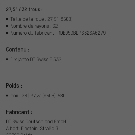
27,5" / 32 trous :
Taille de la roue : 27,5" (650B)
Nombre de rayons : 32
Numéro du fabricant : RDE053BDPS32SA6279
Contenu :
1 x jante DT Swiss E 532
Poids :
noir | 28 | 27,5" (650B): 580
Fabricant :
DT Swiss Deutschland GmbH
Albert-Einstein-Straße 3