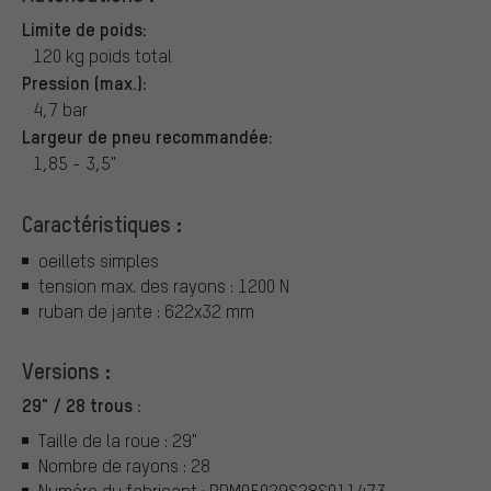
Limite de poids:
120 kg poids total
Pression (max.):
4,7 bar
Largeur de pneu recommandée:
1,85 - 3,5"
Caractéristiques :
oeillets simples
tension max. des rayons : 1200 N
ruban de jante : 622x32 mm
Versions :
29" / 28 trous :
Taille de la roue : 29"
Nombre de rayons : 28
Numéro du fabricant : RDM05029S28S011473