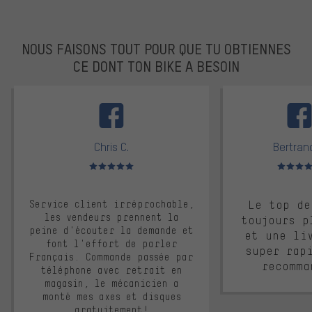
NOUS FAISONS TOUT POUR QUE TU OBTIENNES
CE DONT TON BIKE A BESOIN
facebook
Chris C.
Bertrand
Note moyenne : 5 sur 5
Note moyen
Service client irréprochable,
Le top de
les vendeurs prennent la
toujours p
peine d'écouter la demande et
et une li
font l'effort de parler
super rap
Français. Commande passée par
recomma
téléphone avec retrait en
magasin, le mécanicien a
monté mes axes et disques
gratuitement!