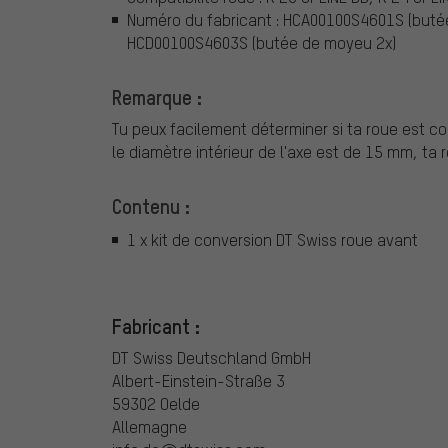
Numéro du fabricant : HCA00100S4601S (buté
HCD00100S4603S (butée de moyeu 2x)
Remarque :
Tu peux facilement déterminer si ta roue est co
le diamètre intérieur de l'axe est de 15 mm, ta 
Contenu :
1 x kit de conversion DT Swiss roue avant
Fabricant :
DT Swiss Deutschland GmbH
Albert-Einstein-Straße 3
59302 Oelde
Allemagne