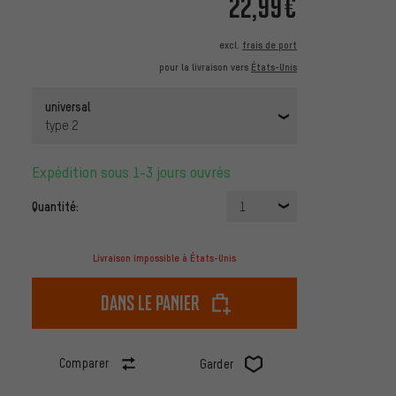
22,99€
excl.
frais de port
pour la livraison vers
États-Unis
universal
type 2
Expédition sous 1-3 jours ouvrés
Quantité:
1
Livraison impossible à États-Unis
dans le panier
Comparer
Garder