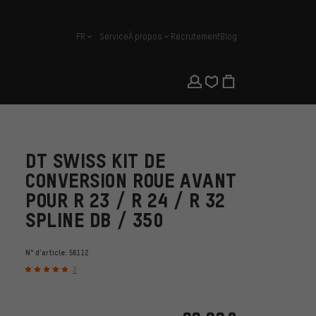
FR
Service
À propos
Recrutement
Blog
français
DT SWISS KIT DE
CONVERSION ROUE AVANT
POUR R 23 / R 24 / R 32
SPLINE DB / 350
N° d'article:
56112
3