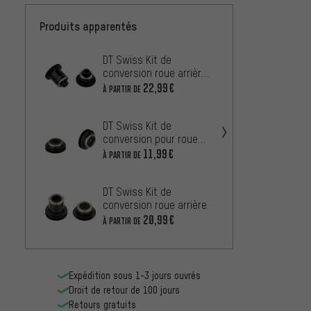
Produits apparentés
DT Swiss Kit de
DT Swi
conversion roue arrière
conver
pour R 23 / R 24 / R 32
pour 
22,99€
À PARTIR DE
À PARTIR
SPLINE DB / 350 / 240s
DT Swiss Kit de
DT Swi
conversion pour roue
conver
avant pour 240s / 340 /
avant
11,99€
22,99
À PARTIR DE
350 / 370 / 440
SPLIN
150
DT Swiss Kit de
DT Swi
conversion roue arrière
conve
stand
20,99€
À PARTIR DE
À PARTIR
DT Sw
Expédition sous 1-3 jours ouvrés
Droit de retour de 100 jours
Retours gratuits