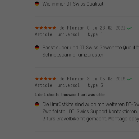
Wie immer DT Swiss Qualität
5 sur 5 étoiles
de Florian C.
au 28.02.2021
Article
: universal | type 1
Passt super und DT Swiss Gewohnte Qualität
Schnellspanner umzurüsten.
5 sur 5 étoiles
de Florian S.
au 05.05.2019
Article
: universal | type 3
1 de 1 clients trouvaient cet avis utile.
Die Umrüstkits sind auch mit weiteren DT-S
Zweifelsfall DT-Swiss Support kontaktieren.
3 fürs Gravelbike fit gemacht. Montage eas