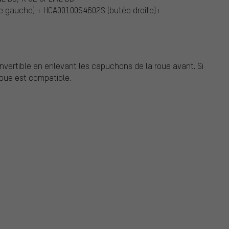
e gauche) + HCA00100S4602S (butée droite)+
nvertible en enlevant les capuchons de la roue avant. Si
roue est compatible.