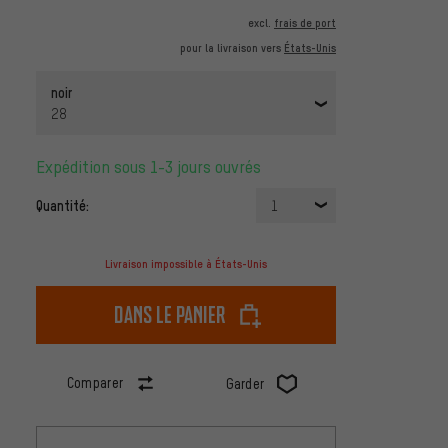
excl.
frais de port
pour la livraison vers
États-Unis
noir
28
Expédition sous 1-3 jours ouvrés
Quantité:
1
Livraison impossible à États-Unis
dans le panier
Comparer
Garder