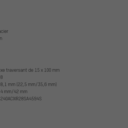
cier
on
xe traversant de 15 x 100 mm
28
58,1 mm (22,5 mm/35,6 mm)
44 mm/42 mm
H240ACIXR28SA4594S