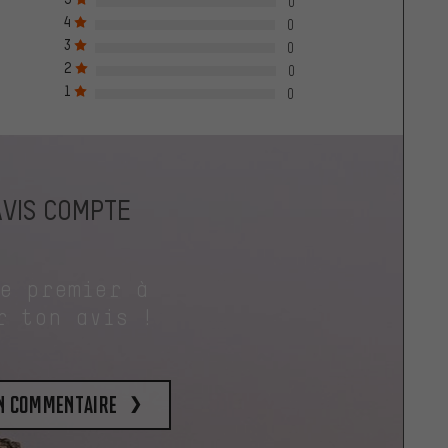
0
4
0
3
0
2
0
1
0
AVIS COMPTE
le premier à
r ton avis !
un commentaire