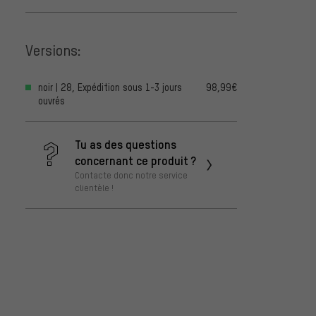
Versions:
noir | 28, Expédition sous 1-3 jours
98,99€
ouvrés
Tu as des questions
concernant ce produit ?
Contacte donc notre service
clientèle !