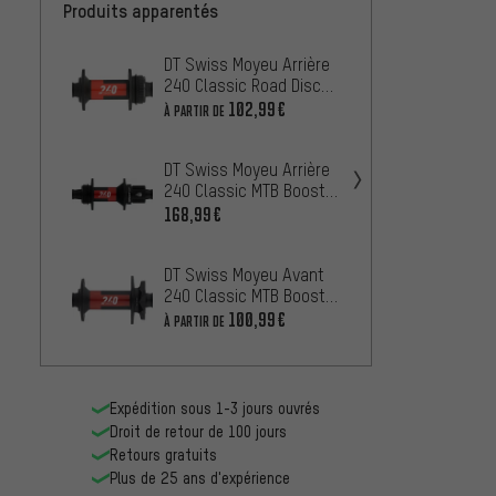
Produits apparentés
DT Swiss Moyeu Arrière
SON mo
240 Classic Road Disc
Boost 
Center Lock
trous 
102,99€
329,0
À PARTIR DE
DT Swiss Moyeu Arrière
DT Swi
240 Classic MTB Boost
240 Cl
Disc Center Lock
Cente
168,99€
193,9
DT Swiss Moyeu Avant
DT Swi
240 Classic MTB Boost
240 DE
Disc 6 trous
trous
100,99€
À PARTIR DE
À PARTIR
Expédition sous 1-3 jours ouvrés
Droit de retour de 100 jours
Retours gratuits
Plus de 25 ans d'expérience