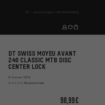
FR
Service
À propos
Recrutement
Blog
français
DT SWISS MOYEU AVANT
240 CLASSIC MTB DISC
CENTER LOCK
N° d'article:
78743
Pas encore d'avis
98,99€