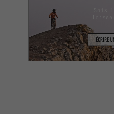
Sois 
laisse
Écrire 