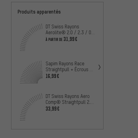
Produits apparentés
DT Swiss Rayons
DT Sw
Aerolite® 2.0 / 2.3 / 0.9
Comp® 
- 20 pièces
/ 2.3 
31,99€
À PARTIR DE
À PARTIR
Sapim
Straig
Sapim Rayons Race
20 piè
Straightpull + Écrous -
À PARTIR
20 pièces
16,99€
DT Sw
Compet
DT Swiss Rayons Aero
/ 1.8 
Comp® Straightpull 2.0
À PARTIR
/ 2.3 / 1.2 - 20 pièces
33,99€