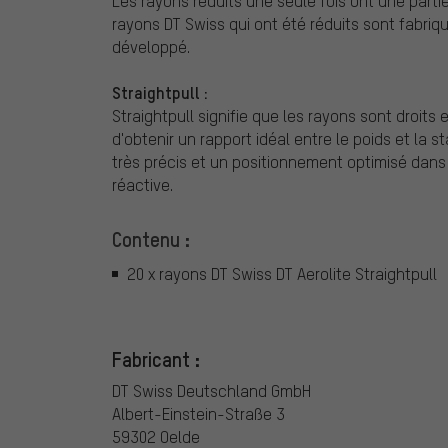
Les rayons réduits une seule fois ont une partie
rayons DT Swiss qui ont été réduits sont fabri
développé.
Straightpull :
Straightpull signifie que les rayons sont droits
d'obtenir un rapport idéal entre le poids et la 
très précis et un positionnement optimisé dans 
réactive.
Contenu :
20 x rayons DT Swiss DT Aerolite Straightpull
Fabricant :
DT Swiss Deutschland GmbH
Albert-Einstein-Straße 3
59302 Oelde