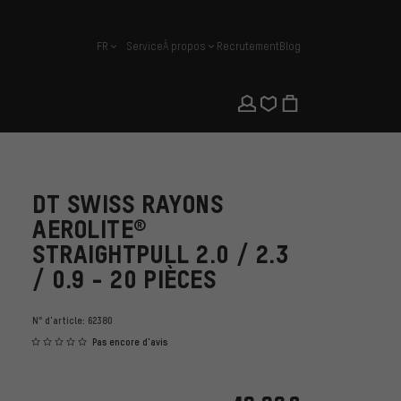
FR
Service
À propos
Recrutement
Blog
français
DT SWISS RAYONS
AEROLITE®
STRAIGHTPULL 2.0 / 2.3
/ 0.9 - 20 PIÈCES
N° d'article:
62380
Pas encore d'avis