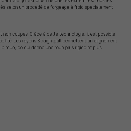
 centrale qui est plus fine que les extrémités. Tous les
qués selon un procédé de forgeage à froid spécialement
 et non coupés. Grâce à cette technologie, il est possible
stabilité. Les rayons Straightpull permettent un alignement
la roue, ce qui donne une roue plus rigide et plus