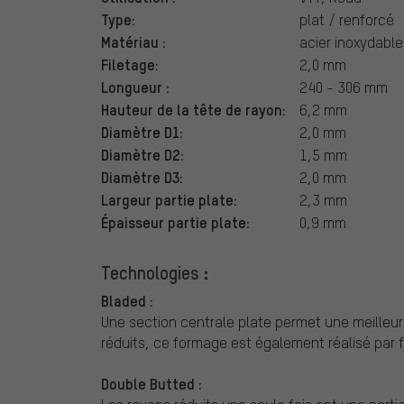
Type:
plat / renforcé
Matériau :
acier inoxydable
Filetage:
2,0 mm
Longueur :
240 - 306 mm
Hauteur de la tête de rayon:
6,2 mm
Diamètre D1:
2,0 mm
Diamètre D2:
1,5 mm
Diamètre D3:
2,0 mm
Largeur partie plate:
2,3 mm
Épaisseur partie plate:
0,9 mm
Technologies :
Bladed :
Une section centrale plate permet une meille
réduits, ce formage est également réalisé par f
Double Butted :