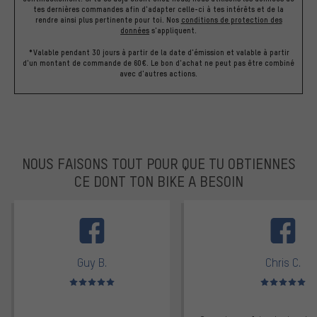
tes dernières commandes afin d'adapter celle-ci à tes intérêts et de la
rendre ainsi plus pertinente pour toi.
Nos
conditions de protection des
données
s'appliquent.
*Valable pendant 30 jours à partir de la date d'émission et valable à partir
d'un montant de commande de 60€. Le bon d'achat ne peut pas être combiné
avec d'autres actions.
NOUS FAISONS TOUT POUR QUE TU OBTIENNES
CE DONT TON BIKE A BESOIN
facebook
Guy B.
Chris C.
Note moyenne : 5 sur 5
Note moyenne : 