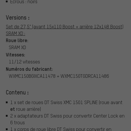
Écrous : noirs
Versions :
Set de 27,5" (avant 15x110 Boost + arrière 12x148 Boost)
SRAM XD :
Roue libre:
SRAM XD
Vitesses:
11/12 vitesses
Numéros du fabricant:
WXMC150BGIXCA11478 + WXMC150TGDRCA11486
Contenu :
1 x set de roues DT Swiss XMC 1501 SPLINE (roue avant
et
roue arrière)
2 x adaptateurs DT Swiss pour convertir Center Lock en
6 trous
1 x corps de roue libre DT Swiss pour convertir en