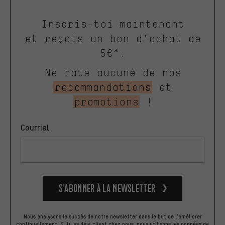
Inscris-toi maintenant
et reçois un bon d'achat de
5€*.
Ne rate aucune de nos
recommandations
et
promotions
!
Courriel
S’abonner à la newsletter
Nous analysons le succès de notre newsletter dans le but de l'améliorer
continuellement. Si tu es déjà client chez nous, nous utilisons les données de