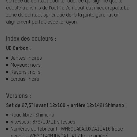
surface de contact pour la roue, ce qui signifie que le
couple transmis de l'outil à l'embout est mieux réparti. La
zone de contact sphérique dans la jante garantit un
alignement parfait avec le rayon.
Index des couleurs :
UD Carbon :
Jantes : noires
Moyeux : noirs
Rayons : noirs
Écrous : noirs
Versions :
Set de 27,5" (avant 12x100 + arrière 12x142) Shimano :
Roue libre : Shimano
Vitesses : 8/9/10/11 vitesses
Numéros du fabricant : WHGC140AJDXCA11416 (roue
avant) + WHGC140NJDVCA11417 (roue arrière)