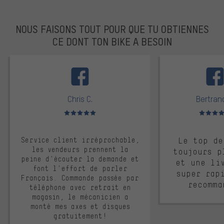
NOUS FAISONS TOUT POUR QUE TU OBTIENNES
CE DONT TON BIKE A BESOIN
facebook
Chris C.
Bertrand
Note moyenne : 5 sur 5
Note moyen
Service client irréprochable,
Le top de
les vendeurs prennent la
toujours p
peine d'écouter la demande et
et une li
font l'effort de parler
super rap
Français. Commande passée par
recomma
téléphone avec retrait en
magasin, le mécanicien a
monté mes axes et disques
gratuitement!