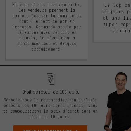
Service client irréprochable,
Le top de
les vendeurs prennent la
toujours p
peine d'écouter la demande et
et une li
font l'effort de parler
super rap
Français. Commande passée par
recomma
téléphone avec retrait en
magasin, le mécanicien a
monté mes axes et disques
gratuitement!
Droit de retour de 100 jours.
Renvoie-nous la marchandise non-utilisée
endéans les 10 jours après l’achat. Nous
te rembourserons le prix d’achat dans un
délai de 10 jours.