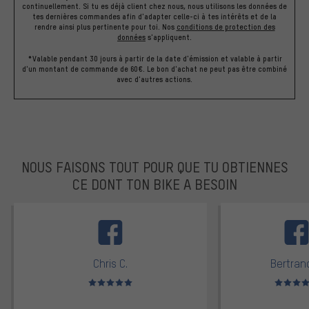
continuellement. Si tu es déjà client chez nous, nous utilisons les données de
tes dernières commandes afin d'adapter celle-ci à tes intérêts et de la
rendre ainsi plus pertinente pour toi.
Nos
conditions de protection des
données
s'appliquent.
*Valable pendant 30 jours à partir de la date d'émission et valable à partir
d'un montant de commande de 60€. Le bon d'achat ne peut pas être combiné
avec d'autres actions.
NOUS FAISONS TOUT POUR QUE TU OBTIENNES
CE DONT TON BIKE A BESOIN
facebook
Chris C.
Bertrand
Note moyenne : 5 sur 5
Note moyen