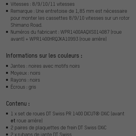
Vitesses : 8/9/10/11 vitesses
Remarque : Une entretoise de 1,85 mm est nécessaire
pour monter les cassettes 8/9/10 vitesses sur un rotor
Shimano Road.
Numéros du fabricant : WPR1400AAQXS014087 (roue
avant) + WPR1400HRQJKA10993 (roue arrière)
Informations sur les couleurs :
Jantes : noires avec motifs noirs
Moyeux : noirs
Rayons : noirs
Écrous : gris
Contenu :
1 x set de roues DT Swiss PR 1400 DICUT® OXiC (avant
et
roue arrière)
2 paires de plaquettes de frein DT Swiss OXiC
2 x rubans de jante DT Swiss