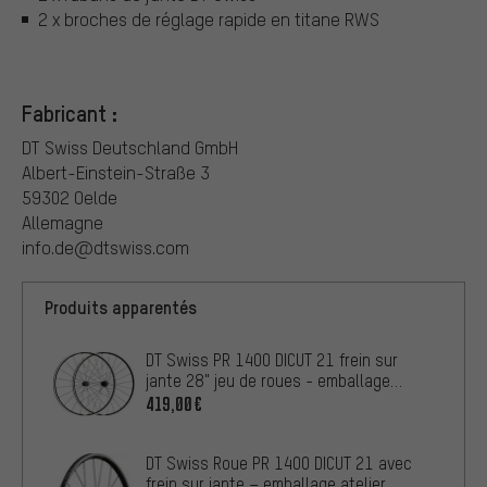
2 x broches de réglage rapide en titane RWS
Fabricant :
DT Swiss Deutschland GmbH
Albert-Einstein-Straße 3
59302 Oelde
Allemagne
info.de@dtswiss.com
Produits apparentés
DT Swiss PR 1400 DICUT 21 frein sur
jante 28" jeu de roues - emballage
atelier
419,00€
DT Swiss Roue PR 1400 DICUT 21 avec
frein sur jante – emballage atelier