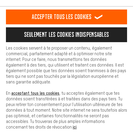
L'expérience d'achat est plus confortable. Ton expérience d'achat
est plus confortable. Avec les cookies de confort, nous
établissons des liens avec des plateformes de médias sociaux.
RÉSILIER LE CONTRAT
Communauté d'Aix-la-Chapelle
Accepter tous les cookies
Nous pouvons ainsi mettre à ta disposition d'autres contenus et
informations utiles. De plus, tu as la possibilité d'utiliser des
Programme d'affiliation
Mentions Légales
Protection des données
services supplémentaires qui te permettent de trouver plus
Seulement les cookies indispensables
facilement les bons produits. Par exemple, nous proposons une
Conditions générales de vente
Plateforme d'Alerte
fonction de chat qui permet de répondre rapidement et
facilement aux questions.
Reprise des batteries
Corepile
Paramètres de cookies
Les cookies servent à te proposer un contenu, également
commercial, parfaitement adapté et à optimiser notre site
Cookies de base
Modifier le contraste
internet. Pour ce faire, nous transmettons tes données
Les cookies de base garantissent que tu puisses utiliser les
également à des tiers, qui utilisent et traitent ces données. Il est
fonctions de notre site web.
Tous les prix s'entendent en euros (MwSt hors) plus les
également possible que tes données soient tranmises à des pays
tiers qui ne sont pas touchés par la législation européenne et
frais de port
États-Unis
pour la livraison vers
.
sans garantie adéquate.
acceptant tous les cookies
En
, tu acceptes également que tes
données soient transférées à et traitées dans des pays tiers. Tu
peux retirer ton consentement pour l'utilisation ultérieure de tes
données à tout moment. Notre site internet ne sera toutefois alors
pas optimisé, et certaines fonctionnalités ne seront pas
accessibles. Tu trouveras de plus amples informations
ici
concernant tes droits de révocation
.