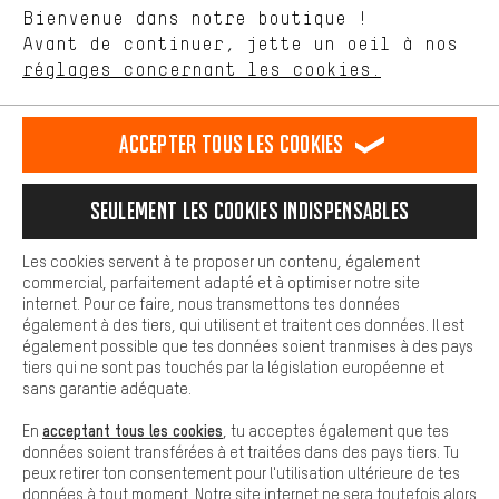
Langue"
Bienvenue dans notre boutique !
nous proposons grâce à ton comportement d'achat.
Avant de continuer, jette un oeil à nos
Plus de confort
FR
EN
DE
ES
français
english
Deutsch
español
réglages concernant les cookies.
L'expérience d'achat est plus confortable. Ton expérience d'achat
est plus confortable. Avec les cookies de confort, nous
établissons des liens avec des plateformes de médias sociaux.
RÉSILIER LE CONTRAT
Communauté d'Aix-la-Chapelle
Accepter tous les cookies
Nous pouvons ainsi mettre à ta disposition d'autres contenus et
informations utiles. De plus, tu as la possibilité d'utiliser des
Programme d'affiliation
Mentions Légales
Protection des données
services supplémentaires qui te permettent de trouver plus
Seulement les cookies indispensables
facilement les bons produits. Par exemple, nous proposons une
Conditions générales de vente
Plateforme d'Alerte
fonction de chat qui permet de répondre rapidement et
facilement aux questions.
Reprise des batteries
Corepile
Paramètres de cookies
Les cookies servent à te proposer un contenu, également
commercial, parfaitement adapté et à optimiser notre site
Cookies de base
internet. Pour ce faire, nous transmettons tes données
Modifier le contraste
Les cookies de base garantissent que tu puisses utiliser les
également à des tiers, qui utilisent et traitent ces données. Il est
fonctions de notre site web.
également possible que tes données soient tranmises à des pays
Tous les prix s'entendent en euros (MwSt hors) plus les
tiers qui ne sont pas touchés par la législation européenne et
frais de port
États-Unis
pour la livraison vers
.
sans garantie adéquate.
acceptant tous les cookies
En
, tu acceptes également que tes
données soient transférées à et traitées dans des pays tiers. Tu
peux retirer ton consentement pour l'utilisation ultérieure de tes
données à tout moment. Notre site internet ne sera toutefois alors