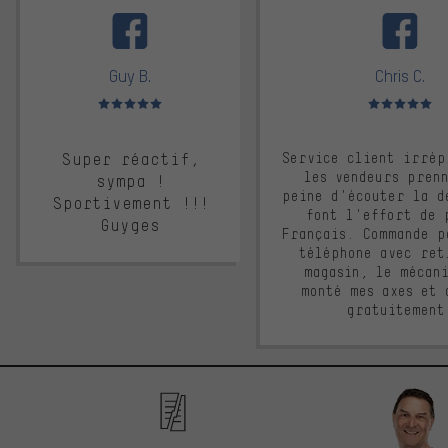
Guy B.
Chris C.
Note moyenne : 5 sur 5
Note moyenne : 
Super réactif,
Service client irrép
les vendeurs pren
sympa !
peine d'écouter la d
Sportivement !!!
font l'effort de 
Guyges
Français. Commande p
téléphone avec ret
magasin, le mécan
monté mes axes et 
gratuitement