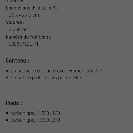
3,5 litres :
Dimensions (H. x La. x P.):
15 x 45 x 5 cm
Volume :
3,5 litres
Numéro du fabricant:
102807121-M
Contenu :
1 x sacoche de cadre evoc Frame Pack WP
1 x set de protecteurs pour cadre
Poids :
carbon grey | 1500 : 120
carbon grey | 3500 : 270