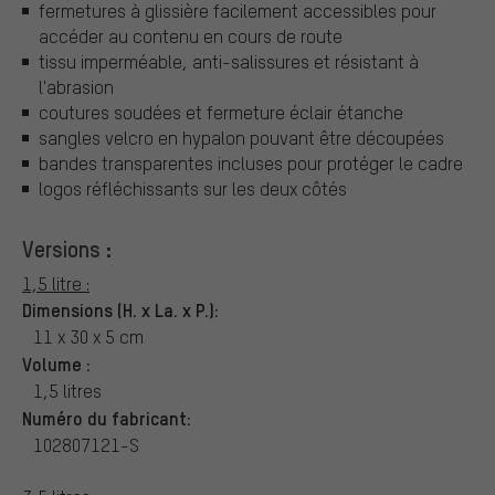
fermetures à glissière facilement accessibles pour
accéder au contenu en cours de route
tissu imperméable, anti-salissures et résistant à
l'abrasion
coutures soudées et fermeture éclair étanche
sangles velcro en hypalon pouvant être découpées
bandes transparentes incluses pour protéger le cadre
logos réfléchissants sur les deux côtés
Versions :
1,5 litre :
Dimensions (H. x La. x P.):
11 x 30 x 5 cm
Volume :
1,5 litres
Numéro du fabricant:
102807121-S