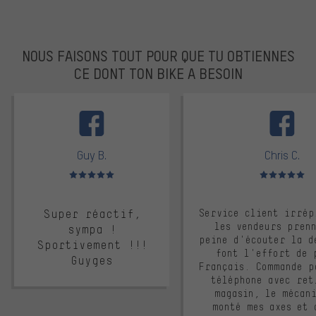
NOUS FAISONS TOUT POUR QUE TU OBTIENNES
CE DONT TON BIKE A BESOIN
facebook
Guy B.
Chris C.
Note moyenne : 5 sur 5
Note moyenne : 
Super réactif,
Service client irrép
les vendeurs pren
sympa !
peine d'écouter la d
Sportivement !!!
font l'effort de 
Guyges
Français. Commande p
téléphone avec ret
magasin, le mécan
monté mes axes et 