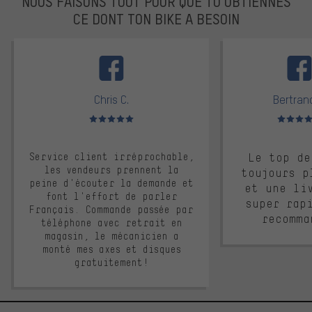
NOUS FAISONS TOUT POUR QUE TU OBTIENNES
CE DONT TON BIKE A BESOIN
facebook
Chris C.
Bertrand
Note moyenne : 5 sur 5
Note moyen
Service client irréprochable,
Le top de
les vendeurs prennent la
toujours p
peine d'écouter la demande et
et une li
font l'effort de parler
super rap
Français. Commande passée par
recomma
téléphone avec retrait en
magasin, le mécanicien a
monté mes axes et disques
gratuitement!