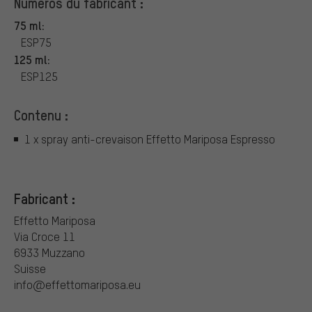
Numéros du fabricant :
75 ml:
ESP75
125 ml:
ESP125
Contenu :
1 x spray anti-crevaison Effetto Mariposa Espresso
Fabricant :
Effetto Mariposa
Via Croce 11
6933 Muzzano
Suisse
info@effettomariposa.eu