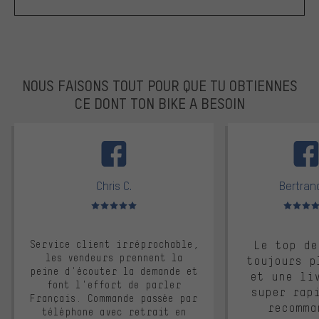
NOUS FAISONS TOUT POUR QUE TU OBTIENNES
CE DONT TON BIKE A BESOIN
facebook
Chris C.
Bertrand
Note moyenne : 5 sur 5
Note moyen
Service client irréprochable,
Le top de
les vendeurs prennent la
toujours p
peine d'écouter la demande et
et une li
font l'effort de parler
super rap
Français. Commande passée par
recomma
téléphone avec retrait en