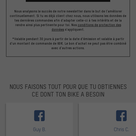
Nous analysons le succès de notre newsletter dans le but de l'améliorer
continuellement. Si tu es déjà client chez nous, nous utilisons les données de
tes dernières commandes afin d'adapter celle-ci à tes intérêts et de la
rendre ainsi plus pertinente pour toi.
Nos
conditions de protection des
données
s'appliquent.
*Valable pendant 30 jours à partir de la date d'émission et valable à partir
d'un montant de commande de 60€. Le bon d'achat ne peut pas être combiné
avec d'autres actions.
NOUS FAISONS TOUT POUR QUE TU OBTIENNES
CE DONT TON BIKE A BESOIN
facebook
Guy B.
Chris C.
Note moyenne : 5 sur 5
Note moyenne : 