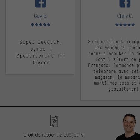
Guy B.
Chris C.
Note moyenne : 5 sur 5
Note moyenne : 
Super réactif,
Service client irrép
les vendeurs pren
sympa !
peine d'écouter la d
Sportivement !!!
font l'effort de 
Guyges
Français. Commande p
téléphone avec ret
magasin, le mécan
monté mes axes et 
gratuitement
Droit de retour de 100 jours.