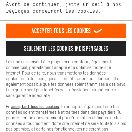
Avant de continuer, jette un oeil à nos
Plus de confort
FR
EN
DE
ES
français
english
Deutsch
español
réglages concernant les cookies.
L'expérience d'achat est plus confortable. Ton expérience d'achat
est plus confortable. Avec les cookies de confort, nous
établissons des liens avec des plateformes de médias sociaux.
RÉSILIER LE CONTRAT
Communauté d'Aix-la-Chapelle
Accepter tous les cookies
Nous pouvons ainsi mettre à ta disposition d'autres contenus et
informations utiles. De plus, tu as la possibilité d'utiliser des
Programme d'affiliation
Mentions Légales
Protection des données
services supplémentaires qui te permettent de trouver plus
Seulement les cookies indispensables
facilement les bons produits. Par exemple, nous proposons une
Conditions générales de vente
Plateforme d'Alerte
fonction de chat qui permet de répondre rapidement et
facilement aux questions.
Reprise des batteries
Corepile
Paramètres de cookies
Les cookies servent à te proposer un contenu, également
commercial, parfaitement adapté et à optimiser notre site
Cookies de base
internet. Pour ce faire, nous transmettons tes données
Modifier le contraste
Les cookies de base garantissent que tu puisses utiliser les
également à des tiers, qui utilisent et traitent ces données. Il est
fonctions de notre site web.
également possible que tes données soient tranmises à des pays
Tous les prix s'entendent en euros (MwSt hors) plus les
tiers qui ne sont pas touchés par la législation européenne et
frais de port
États-Unis
pour la livraison vers
.
sans garantie adéquate.
acceptant tous les cookies
En
, tu acceptes également que tes
données soient transférées à et traitées dans des pays tiers. Tu
peux retirer ton consentement pour l'utilisation ultérieure de tes
données à tout moment. Notre site internet ne sera toutefois alors
pas optimisé, et certaines fonctionnalités ne seront pas