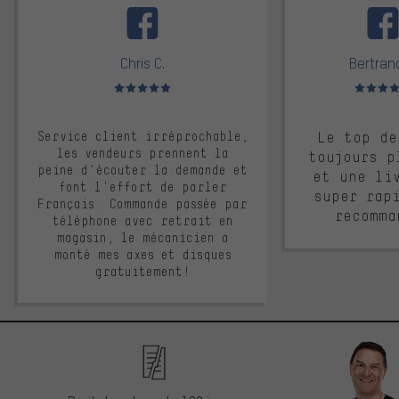
Chris C.
Bertrand
Note moyenne : 5 sur 5
Note moyen
Service client irréprochable,
Le top de
les vendeurs prennent la
toujours p
peine d'écouter la demande et
et une li
font l'effort de parler
super rap
Français. Commande passée par
recomma
téléphone avec retrait en
magasin, le mécanicien a
monté mes axes et disques
gratuitement!