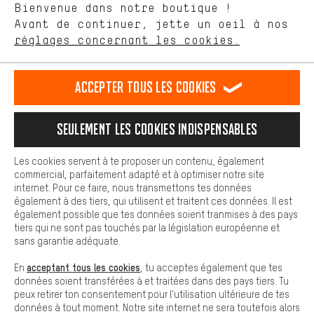
Langue"
Bienvenue dans notre boutique !
nous proposons grâce à ton comportement d'achat.
Avant de continuer, jette un oeil à nos
Plus de confort
FR
EN
DE
ES
français
english
Deutsch
español
réglages concernant les cookies.
L'expérience d'achat est plus confortable. Ton expérience d'achat
est plus confortable. Avec les cookies de confort, nous
établissons des liens avec des plateformes de médias sociaux.
RÉSILIER LE CONTRAT
Communauté d'Aix-la-Chapelle
Accepter tous les cookies
Nous pouvons ainsi mettre à ta disposition d'autres contenus et
informations utiles. De plus, tu as la possibilité d'utiliser des
Programme d'affiliation
Mentions Légales
Protection des données
services supplémentaires qui te permettent de trouver plus
Seulement les cookies indispensables
facilement les bons produits. Par exemple, nous proposons une
Conditions générales de vente
Plateforme d'Alerte
fonction de chat qui permet de répondre rapidement et
facilement aux questions.
Reprise des batteries
Corepile
Paramètres de cookies
Les cookies servent à te proposer un contenu, également
commercial, parfaitement adapté et à optimiser notre site
Cookies de base
internet. Pour ce faire, nous transmettons tes données
Modifier le contraste
Les cookies de base garantissent que tu puisses utiliser les
également à des tiers, qui utilisent et traitent ces données. Il est
fonctions de notre site web.
également possible que tes données soient tranmises à des pays
Tous les prix s'entendent en euros (MwSt hors) plus les
tiers qui ne sont pas touchés par la législation européenne et
frais de port
États-Unis
pour la livraison vers
.
sans garantie adéquate.
acceptant tous les cookies
En
, tu acceptes également que tes
données soient transférées à et traitées dans des pays tiers. Tu
peux retirer ton consentement pour l'utilisation ultérieure de tes
données à tout moment. Notre site internet ne sera toutefois alors