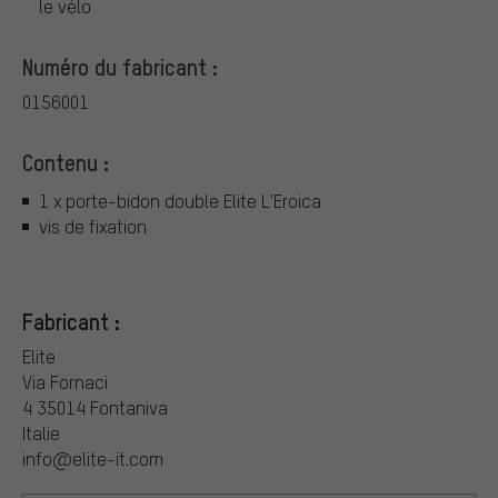
le vélo
Numéro du fabricant :
0156001
Contenu :
1 x porte-bidon double Elite L'Eroica
vis de fixation
Fabricant :
Elite
Via Fornaci
4 35014 Fontaniva
Italie
info@elite-it.com