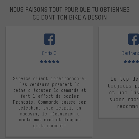
NOUS FAISONS TOUT POUR QUE TU OBTIENNES
CE DONT TON BIKE A BESOIN
facebook
Chris C.
Bertrand
Note moyenne : 5 sur 5
Note moyen
Service client irréprochable,
Le top de
les vendeurs prennent la
toujours p
peine d'écouter la demande et
et une li
font l'effort de parler
super rap
Français. Commande passée par
recomma
téléphone avec retrait en
magasin, le mécanicien a
monté mes axes et disques
gratuitement!