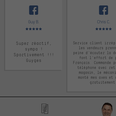
facebook
Guy B.
Chris C.
Note moyenne : 5 sur 5
Note moyenne : 
Super réactif,
Service client irrép
les vendeurs pren
sympa !
peine d'écouter la d
Sportivement !!!
font l'effort de 
Guyges
Français. Commande p
téléphone avec ret
magasin, le mécan
monté mes axes et 
gratuitement