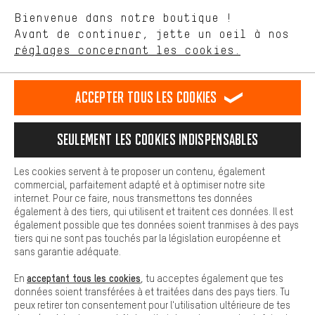
aider à améliorer notre site Internet et la gamme de produits que
Langue"
Bienvenue dans notre boutique !
nous proposons grâce à ton comportement d'achat.
Avant de continuer, jette un oeil à nos
Plus de confort
FR
EN
DE
ES
français
english
Deutsch
español
réglages concernant les cookies.
L'expérience d'achat est plus confortable. Ton expérience d'achat
est plus confortable. Avec les cookies de confort, nous
établissons des liens avec des plateformes de médias sociaux.
RÉSILIER LE CONTRAT
Communauté d'Aix-la-Chapelle
Accepter tous les cookies
Nous pouvons ainsi mettre à ta disposition d'autres contenus et
informations utiles. De plus, tu as la possibilité d'utiliser des
Programme d'affiliation
Mentions Légales
Protection des données
services supplémentaires qui te permettent de trouver plus
Seulement les cookies indispensables
facilement les bons produits. Par exemple, nous proposons une
Conditions générales de vente
Plateforme d'Alerte
fonction de chat qui permet de répondre rapidement et
facilement aux questions.
Reprise des batteries
Corepile
Paramètres de cookies
Les cookies servent à te proposer un contenu, également
commercial, parfaitement adapté et à optimiser notre site
Cookies de base
internet. Pour ce faire, nous transmettons tes données
Modifier le contraste
Les cookies de base garantissent que tu puisses utiliser les
également à des tiers, qui utilisent et traitent ces données. Il est
fonctions de notre site web.
également possible que tes données soient tranmises à des pays
Tous les prix s'entendent en euros (MwSt hors) plus les
tiers qui ne sont pas touchés par la législation européenne et
frais de port
États-Unis
pour la livraison vers
.
sans garantie adéquate.
acceptant tous les cookies
En
, tu acceptes également que tes
données soient transférées à et traitées dans des pays tiers. Tu
peux retirer ton consentement pour l'utilisation ultérieure de tes