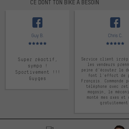
CE DONT TON BIKE A BESOIN
facebook
Guy B.
Chris C.
Note moyenne : 5 sur 5
Note moyenne : 
Super réactif,
Service client irrép
les vendeurs pren
sympa !
peine d'écouter la d
Sportivement !!!
font l'effort de 
Guyges
Français. Commande p
téléphone avec ret
magasin, le mécan
monté mes axes et 
gratuitement