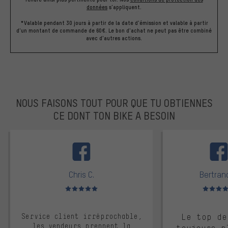
données
s'appliquent.
*Valable pendant 30 jours à partir de la date d'émission et valable à partir
d'un montant de commande de 60€. Le bon d'achat ne peut pas être combiné
avec d'autres actions.
NOUS FAISONS TOUT POUR QUE TU OBTIENNES
CE DONT TON BIKE A BESOIN
facebook
Chris C.
Bertrand
Note moyenne : 5 sur 5
Note moyen
Service client irréprochable,
Le top de
les vendeurs prennent la