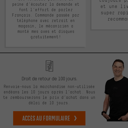
toujours p
peine d'écouter la demande et
et une li
font l'effort de parler
super rap
Français. Commande passée par
recomma
téléphone avec retrait en
magasin, le mécanicien a
monté mes axes et disques
gratuitement!
Droit de retour de 100 jours.
Renvoie-nous la marchandise non-utilisée
endéans les 10 jours après l’achat. Nous
te rembourserons le prix d’achat dans un
délai de 10 jours.
Accès au formulaire