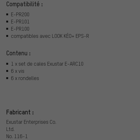
Compatibilité :
E-PR200
E-PR101
E-PR100
compatibles avec LOOK KÉO+ EPS-R
Contenu :
1 x set de cales Exustar E-ARC10
6 x vis
6 x rondelles
Fabricant :
Exustar Enterprises Co.
Ltd.
No. 116-1