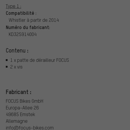
Type 1 :
Compatibilité :
Whistler à partir de 2014
Numéro du fabricant:
KD325914004
Contenu :
1 x patte de dérailleur FOCUS
2 x vis
Fabricant :
FOCUS Bikes GmbH
Europa-Allee 26
49685 Emstek
Allemagne
info@focus-bikes.com