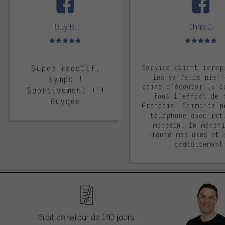
Guy B.
Chris C.
Note moyenne : 5 sur 5
Note moyenne : 
Super réactif,
Service client irrép
les vendeurs pren
sympa !
peine d'écouter la d
Sportivement !!!
font l'effort de 
Guyges
Français. Commande p
téléphone avec ret
magasin, le mécan
monté mes axes et 
gratuitement
Droit de retour de 100 jours.