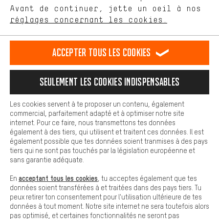
Avant de continuer, jette un oeil à nos
Plus de confort
FR
EN
DE
ES
français
english
Deutsch
español
réglages concernant les cookies.
L'expérience d'achat est plus confortable. Ton expérience d'achat
est plus confortable. Avec les cookies de confort, nous
établissons des liens avec des plateformes de médias sociaux.
RÉSILIER LE CONTRAT
Communauté d'Aix-la-Chapelle
Accepter tous les cookies
Nous pouvons ainsi mettre à ta disposition d'autres contenus et
informations utiles. De plus, tu as la possibilité d'utiliser des
Programme d'affiliation
Mentions Légales
Protection des données
services supplémentaires qui te permettent de trouver plus
Seulement les cookies indispensables
facilement les bons produits. Par exemple, nous proposons une
Conditions générales de vente
Plateforme d'Alerte
fonction de chat qui permet de répondre rapidement et
facilement aux questions.
Reprise des batteries
Corepile
Paramètres de cookies
Les cookies servent à te proposer un contenu, également
commercial, parfaitement adapté et à optimiser notre site
Cookies de base
Modifier le contraste
internet. Pour ce faire, nous transmettons tes données
Les cookies de base garantissent que tu puisses utiliser les
également à des tiers, qui utilisent et traitent ces données. Il est
fonctions de notre site web.
Tous les prix s'entendent en euros (MwSt hors) plus les
également possible que tes données soient tranmises à des pays
tiers qui ne sont pas touchés par la législation européenne et
frais de port
États-Unis
pour la livraison vers
.
sans garantie adéquate.
acceptant tous les cookies
En
, tu acceptes également que tes
données soient transférées à et traitées dans des pays tiers. Tu
peux retirer ton consentement pour l'utilisation ultérieure de tes
données à tout moment. Notre site internet ne sera toutefois alors
pas optimisé, et certaines fonctionnalités ne seront pas