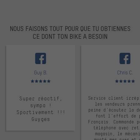
NOUS FAISONS TOUT POUR QUE TU OBTIENNES
CE DONT TON BIKE A BESOIN
facebook
Guy B.
Chris C.
Note moyenne : 5 sur 5
Note moyenne : 
Super réactif,
Service client irrép
les vendeurs pren
sympa !
peine d'écouter la d
Sportivement !!!
font l'effort de 
Guyges
Français. Commande p
téléphone avec ret
magasin, le mécan
monté mes axes et 