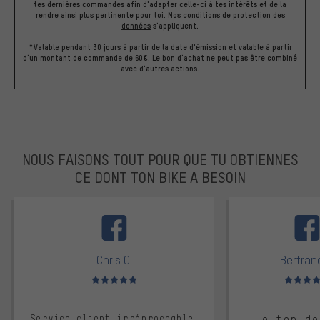
tes dernières commandes afin d'adapter celle-ci à tes intérêts et de la
rendre ainsi plus pertinente pour toi.
Nos
conditions de protection des
données
s'appliquent.
*Valable pendant 30 jours à partir de la date d'émission et valable à partir
d'un montant de commande de 60€. Le bon d'achat ne peut pas être combiné
avec d'autres actions.
NOUS FAISONS TOUT POUR QUE TU OBTIENNES
CE DONT TON BIKE A BESOIN
facebook
Chris C.
Bertrand
Note moyenne : 5 sur 5
Note moyen
Service client irréprochable,
Le top de