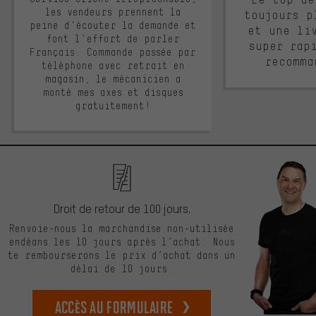
les vendeurs prennent la
toujours p
peine d'écouter la demande et
et une li
font l'effort de parler
super rap
Français. Commande passée par
recomma
téléphone avec retrait en
magasin, le mécanicien a
monté mes axes et disques
gratuitement!
Droit de retour de 100 jours.
Renvoie-nous la marchandise non-utilisée
endéans les 10 jours après l’achat. Nous
te rembourserons le prix d’achat dans un
délai de 10 jours.
Accès au formulaire