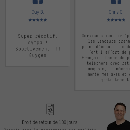
Guy B.
Chris C.
Note moyenne : 5 sur 5
Note moyenne : 
Super réactif,
Service client irrép
les vendeurs pren
sympa !
peine d'écouter la d
Sportivement !!!
font l'effort de 
Guyges
Français. Commande p
téléphone avec ret
magasin, le mécan
monté mes axes et 
gratuitement
Droit de retour de 100 jours.