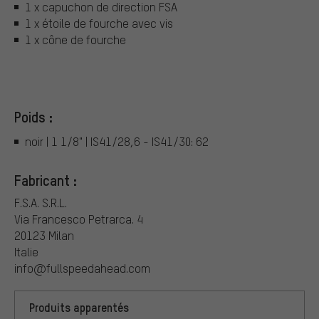
1 x capuchon de direction FSA
1 x étoile de fourche avec vis
1 x cône de fourche
Poids :
noir | 1 1/8" | IS41/28,6 - IS41/30: 62
Fabricant :
F.S.A. S.R.L.
Via Francesco Petrarca. 4
20123 Milan
Italie
info@fullspeedahead.com
Produits apparentés