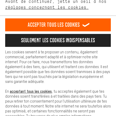
Avant de continuer, jette un oeil à nos
Plus de confort
FR
EN
DE
ES
français
english
Deutsch
español
réglages concernant les cookies.
L'expérience d'achat est plus confortable. Ton expérience d'achat
est plus confortable. Avec les cookies de confort, nous
établissons des liens avec des plateformes de médias sociaux.
RÉSILIER LE CONTRAT
Communauté d'Aix-la-Chapelle
Accepter tous les cookies
Nous pouvons ainsi mettre à ta disposition d'autres contenus et
informations utiles. De plus, tu as la possibilité d'utiliser des
Programme d'affiliation
Mentions Légales
Protection des données
services supplémentaires qui te permettent de trouver plus
Seulement les cookies indispensables
facilement les bons produits. Par exemple, nous proposons une
Conditions générales de vente
Plateforme d'Alerte
fonction de chat qui permet de répondre rapidement et
facilement aux questions.
Reprise des batteries
Corepile
Paramètres de cookies
Les cookies servent à te proposer un contenu, également
commercial, parfaitement adapté et à optimiser notre site
Cookies de base
Modifier le contraste
internet. Pour ce faire, nous transmettons tes données
Les cookies de base garantissent que tu puisses utiliser les
également à des tiers, qui utilisent et traitent ces données. Il est
fonctions de notre site web.
Tous les prix s'entendent en euros (MwSt hors) plus les
également possible que tes données soient tranmises à des pays
tiers qui ne sont pas touchés par la législation européenne et
frais de port
États-Unis
pour la livraison vers
.
sans garantie adéquate.
acceptant tous les cookies
En
, tu acceptes également que tes
données soient transférées à et traitées dans des pays tiers. Tu
peux retirer ton consentement pour l'utilisation ultérieure de tes
données à tout moment. Notre site internet ne sera toutefois alors
pas optimisé, et certaines fonctionnalités ne seront pas
accessibles. Tu trouveras de plus amples informations