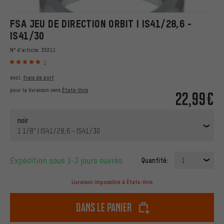
FSA JEU DE DIRECTION ORBIT I IS41/28,6 -
IS41/30
N° d'article:
35311
5
excl.
frais de port
pour la livraison vers
États-Unis
22,99€
noir
1 1/8" | IS41/28,6 - IS41/30
Expédition sous 1-3 jours ouvrés
Quantité:
1
Livraison impossible à États-Unis
dans le panier