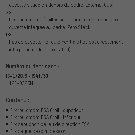
cuvette située en dehors du cadre (External Cup).
ZS:
Les roulements à billes sont compressés dans une
cuvette intégrée au cadre (Zero Stack).
IS:
Pas de cuvette, le roulement à billes est directement
intégré au cadre (Integrated).
Numéro du fabricant :
IS41/28,6 - IS41/30:
121-0325N
Contenu :
1 x roulement FSA Orbit I supérieur
1 x roulement FSA Orbit I inférieur
1 x capuchon de jeu de direction FSA
1 x bague de compression