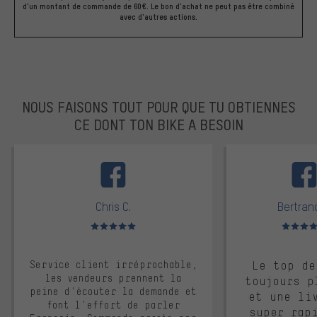
d'un montant de commande de 60€. Le bon d'achat ne peut pas être combiné
avec d'autres actions.
NOUS FAISONS TOUT POUR QUE TU OBTIENNES
CE DONT TON BIKE A BESOIN
facebook
Chris C.
Bertrand
Note moyenne : 5 sur 5
Note moyen
Service client irréprochable,
Le top de
les vendeurs prennent la
toujours p
peine d'écouter la demande et
et une li
font l'effort de parler
super rap