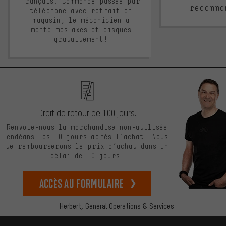
Français. Commande passée par
recomma
téléphone avec retrait en
magasin, le mécanicien a
monté mes axes et disques
gratuitement!
Droit de retour de 100 jours.
Renvoie-nous la marchandise non-utilisée
endéans les 10 jours après l’achat. Nous
te rembourserons le prix d’achat dans un
délai de 10 jours.
Accès au formulaire
Herbert,
General Operations & Services