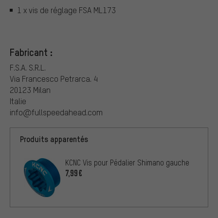
1 x vis de réglage FSA ML173
Fabricant :
F.S.A. S.R.L.
Via Francesco Petrarca. 4
20123 Milan
Italie
info@fullspeedahead.com
Produits apparentés
KCNC Vis pour Pédalier Shimano gauche
7,99€