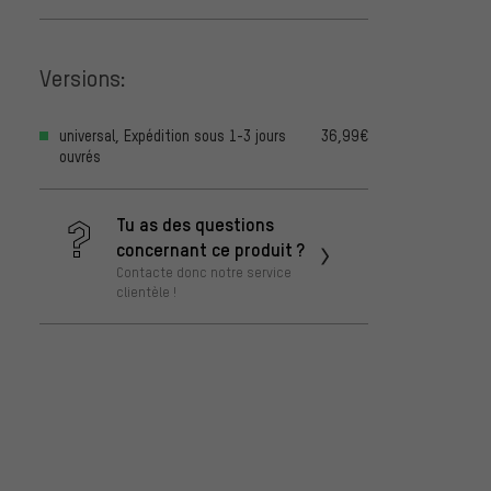
Versions:
universal, Expédition sous 1-3 jours
36,99€
ouvrés
Tu as des questions
concernant ce produit ?
Contacte donc notre service
clientèle !