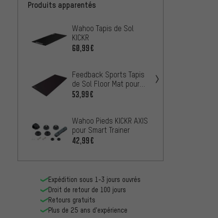
Produits apparentés
Wahoo Tapis de Sol
Elite U
KICKR
d'Alim
Home T
60,99€
25,99
Feedback Sports Tapis
Feedb
de Sol Floor Mat pour
Douill
Omnium
pour A
53,99€
12,99
pour 
Wahoo Pieds KICKR AXIS
pour Smart Trainer
42,99€
Expédition sous 1-3 jours ouvrés
Droit de retour de 100 jours
Retours gratuits
Plus de 25 ans d'expérience