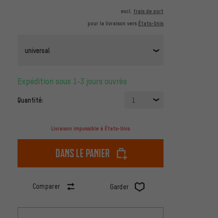
excl.
frais de port
pour la livraison vers
États-Unis
universal
Expédition sous 1-3 jours ouvrés
Quantité:
1
Livraison impossible à États-Unis
dans le panier
Comparer
Garder