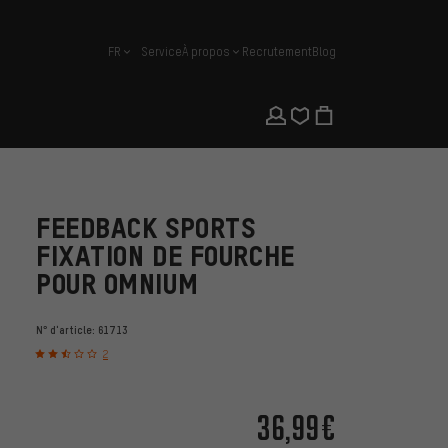
FR
Service
À propos
Recrutement
Blog
français
FEEDBACK SPORTS
FIXATION DE FOURCHE
POUR OMNIUM
N° d'article:
61713
2
36,99€