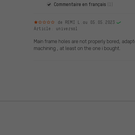
Commentaire en français
(1)
1 sur 5 étoiles
de REMI L.
au 05.05.2023
Article
: universal
Main frame holes are not properly bored, adapte
machining , at least on the one i bought.