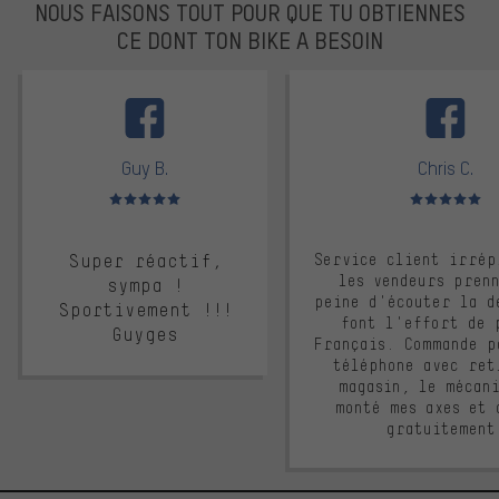
NOUS FAISONS TOUT POUR QUE TU OBTIENNES
CE DONT TON BIKE A BESOIN
facebook
Guy B.
Chris C.
Note moyenne : 5 sur 5
Note moyenne : 
Super réactif,
Service client irrép
les vendeurs pren
sympa !
peine d'écouter la d
Sportivement !!!
font l'effort de 
Guyges
Français. Commande p
téléphone avec ret
magasin, le mécan
monté mes axes et 
gratuitement