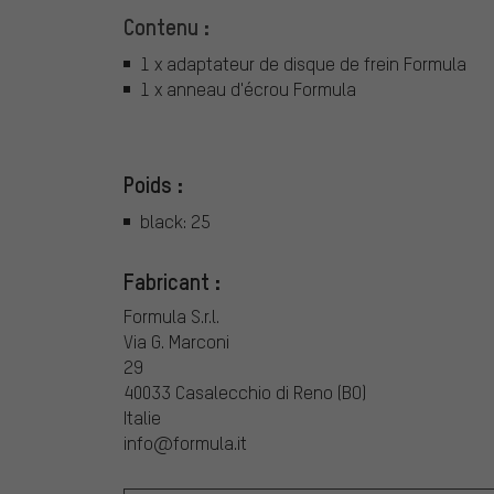
Contenu :
1 x adaptateur de disque de frein Formula
1 x anneau d'écrou Formula
Poids :
black: 25
Fabricant :
Formula S.r.l.
Via G. Marconi
29
40033 Casalecchio di Reno (BO)
Italie
info@formula.it