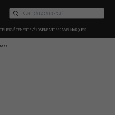
TELIER
VÊTEMENTS
VÉLOS
ENFANTS
GRAVEL
MARQUES
chées