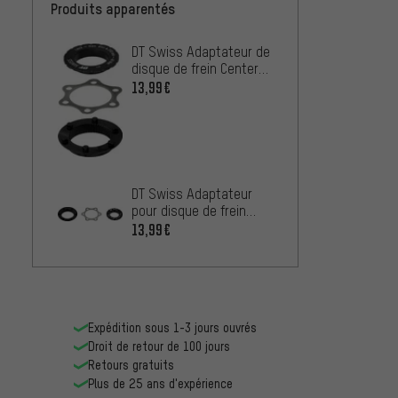
Produits apparentés
DT Swiss Adaptateur de
disque de frein Center
Lock à 6 trous pour VTT
13,99€
DT Swiss Adaptateur
pour disque de frein
Center Lock vers 6
13,99€
trous pour route
Expédition sous 1-3 jours ouvrés
Droit de retour de 100 jours
Retours gratuits
Plus de 25 ans d'expérience