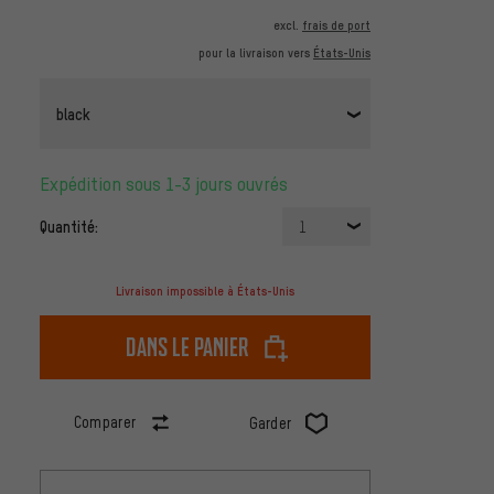
excl.
frais de port
pour la livraison vers
États-Unis
black
Expédition sous 1-3 jours ouvrés
Quantité:
1
Livraison impossible à États-Unis
dans le panier
Comparer
Garder