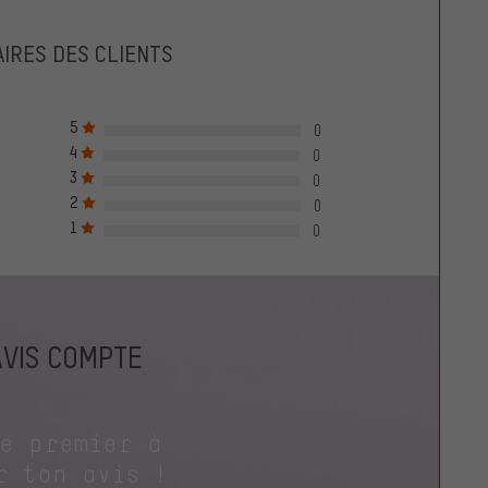
IRES DES CLIENTS
5
0
4
0
3
0
2
0
1
0
AVIS COMPTE
le premier à
r ton avis !