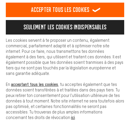
est plus confortable. Avec les cookies de confort, nous
établissons des liens avec des plateformes de médias sociaux.
RÉSILIER LE CONTRAT
Communauté d'Aix-la-Chapelle
Accepter tous les cookies
Nous pouvons ainsi mettre à ta disposition d'autres contenus et
informations utiles. De plus, tu as la possibilité d'utiliser des
Programme d'affiliation
Mentions Légales
Protection des données
services supplémentaires qui te permettent de trouver plus
Seulement les cookies indispensables
facilement les bons produits. Par exemple, nous proposons une
Conditions générales de vente
Plateforme d'Alerte
fonction de chat qui permet de répondre rapidement et
facilement aux questions.
Reprise des batteries
Corepile
Paramètres de cookies
Les cookies servent à te proposer un contenu, également
commercial, parfaitement adapté et à optimiser notre site
Cookies de base
Modifier le contraste
internet. Pour ce faire, nous transmettons tes données
Les cookies de base garantissent que tu puisses utiliser les
également à des tiers, qui utilisent et traitent ces données. Il est
fonctions de notre site web.
Tous les prix s'entendent en euros (MwSt hors) plus les
également possible que tes données soient tranmises à des pays
tiers qui ne sont pas touchés par la législation européenne et
frais de port
États-Unis
pour la livraison vers
.
sans garantie adéquate.
acceptant tous les cookies
En
, tu acceptes également que tes
données soient transférées à et traitées dans des pays tiers. Tu
peux retirer ton consentement pour l'utilisation ultérieure de tes
données à tout moment. Notre site internet ne sera toutefois alors
pas optimisé, et certaines fonctionnalités ne seront pas
accessibles. Tu trouveras de plus amples informations
ici
concernant tes droits de révocation
.