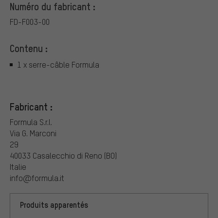
Numéro du fabricant :
FD-F003-00
Contenu :
1 x serre-câble Formula
Fabricant :
Formula S.r.l.
Via G. Marconi
29
40033 Casalecchio di Reno (BO)
Italie
info@formula.it
Produits apparentés