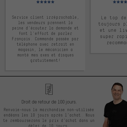
Note moyenne : 5 sur 5
Note moyen
Service client irréprochable,
Le top de
les vendeurs prennent la
toujours p
peine d'écouter la demande et
et une li
font l'effort de parler
super rap
Français. Commande passée par
recomma
téléphone avec retrait en
magasin, le mécanicien a
monté mes axes et disques
gratuitement!
Droit de retour de 100 jours.
Renvoie-nous la marchandise non-utilisée
endéans les 10 jours après l’achat. Nous
te rembourserons le prix d’achat dans un
délai de 10 jours.