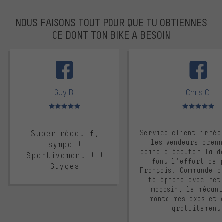
NOUS FAISONS TOUT POUR QUE TU OBTIENNES
CE DONT TON BIKE A BESOIN
facebook
Guy B.
Chris C.
Note moyenne : 5 sur 5
Note moyenne : 
Super réactif,
Service client irrép
les vendeurs pren
sympa !
peine d'écouter la d
Sportivement !!!
font l'effort de 
Guyges
Français. Commande p
téléphone avec ret
magasin, le mécan
monté mes axes et 
gratuitement