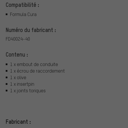
Compatibilité :
Formula Cura
Numéro du fabricant :
FD40024-40
Contenu :
1 x embout de conduite
1 x écrou de raccordement
1 x olive
1 x insertpin
1 x joints toriques
Fabricant :