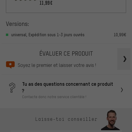
FR/R1R/RO/C1
11,99€
Versions:
universal, Expédition sous 1-3 jours ouvrés
10,99€
ÉVALUER CE PRODUIT
Soyez le premier et laisser votre avis !
Tu as des questions concernant ce produit
?
Contacte donc notre service clientèle !
Laisse-toi conseiller