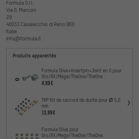
Formula S.r.l.
Via G. Marconi
29
40033 Casalecchio di Reno (BO)
Italie
info@formula.it
Produits apparentés
Formula Olive+Insertpin+Joint en O pour
Oro/RX/Mega/TheOne/TheOne
FR/R1R/RO/C1
4,99€
TRP Kit de raccord de durite pour Ø 5,0
mm
13,99€
Formula Olive pour
Oro/RX/Mega/TheOne/TheOne