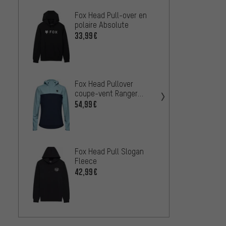
Fox Head Pull-over en
Fox He
polaire Absolute
molle
surdim
33,99€
38,99
Fox He
Fox Head Pullover
polair
coupe-vent Ranger
43,99
année modèle 2025
54,99€
Fox H
Fox Head Pull Slogan
capuc
Fleece
en Pol
43,99
42,99€