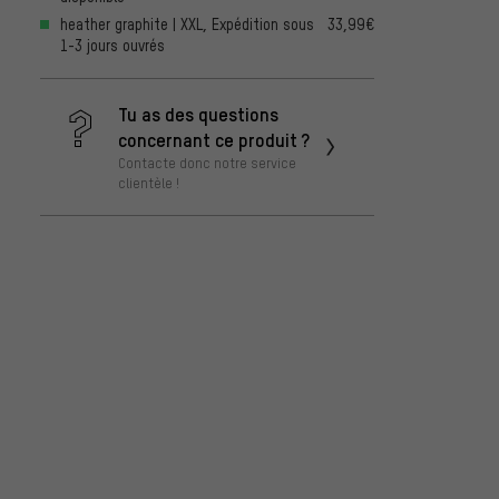
heather graphite | XXL, Expédition sous
33,99€
1-3 jours ouvrés
Tu as des questions
concernant ce produit ?
Contacte donc notre service
clientèle !