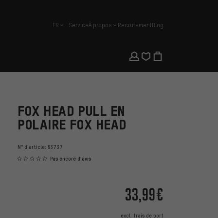
FR
Service
À propos
Recrutement
Blog
français
FOX HEAD PULL EN
POLAIRE FOX HEAD
N° d'article:
93737
Pas encore d'avis
33,99€
excl.
frais de port