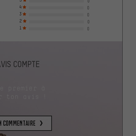
0
4
0
3
0
2
0
1
0
AVIS COMPTE
le premier à
r ton avis !
un commentaire