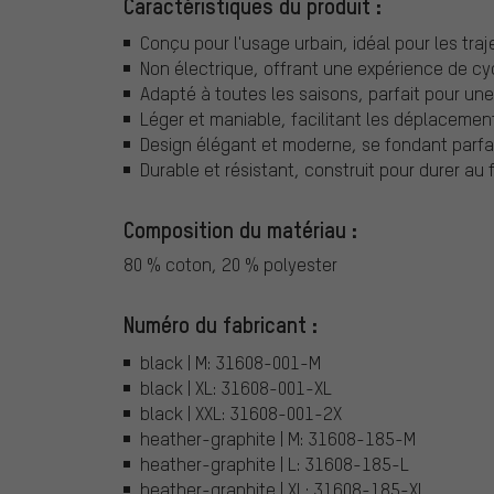
Caractéristiques du produit :
Conçu pour l'usage urbain, idéal pour les traje
Non électrique, offrant une expérience de cyc
Adapté à toutes les saisons, parfait pour une 
Léger et maniable, facilitant les déplacement
Design élégant et moderne, se fondant parfa
Durable et résistant, construit pour durer au f
Composition du matériau :
80 % coton, 20 % polyester
Numéro du fabricant :
black | M: 31608-001-M
black | XL: 31608-001-XL
black | XXL: 31608-001-2X
heather-graphite | M: 31608-185-M
heather-graphite | L: 31608-185-L
heather-graphite | XL: 31608-185-XL