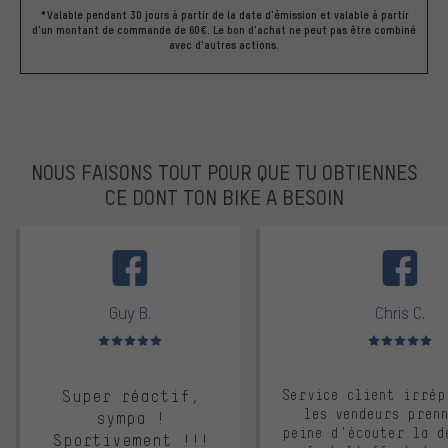
*Valable pendant 30 jours à partir de la date d'émission et valable à partir
d'un montant de commande de 60€. Le bon d'achat ne peut pas être combiné
avec d'autres actions.
NOUS FAISONS TOUT POUR QUE TU OBTIENNES
CE DONT TON BIKE A BESOIN
facebook
Guy B.
Chris C.
Note moyenne : 5 sur 5
Note moyenne : 
Super réactif,
Service client irrép
les vendeurs pren
sympa !
peine d'écouter la d
Sportivement !!!