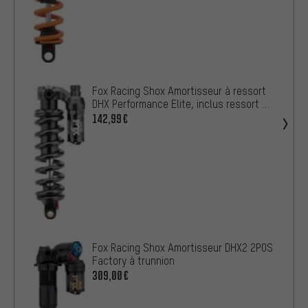
Fox Racing Shox Amortisseur à ressort
DHX Performance Elite, inclus ressort de
500 lbs
142,99€
Fox Racing Shox Amortisseur DHX2 2POS
Factory à trunnion
309,00€