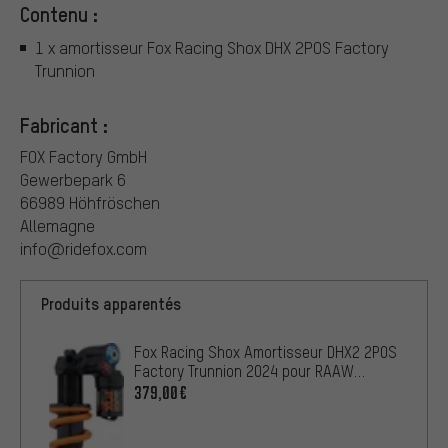
Contenu :
1 x amortisseur Fox Racing Shox DHX 2POS Factory
Trunnion
Fabricant :
FOX Factory GmbH
Gewerbepark 6
66989 Höhfröschen
Allemagne
info@ridefox.com
Produits apparentés
Fox Racing Shox Amortisseur DHX2 2POS
Factory Trunnion 2024 pour RAAW
Madonna V2 OEM
379,00€