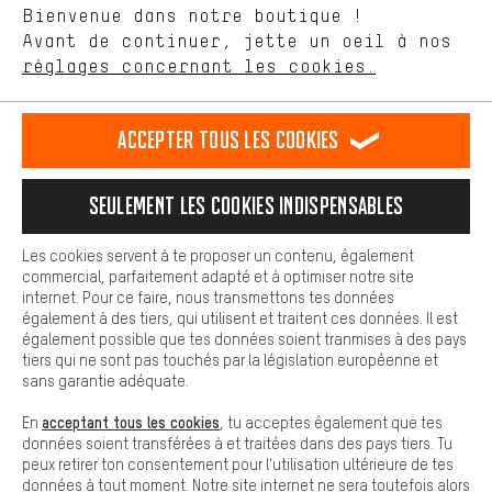
Langue"
Bienvenue dans notre boutique !
nous proposons grâce à ton comportement d'achat.
Avant de continuer, jette un oeil à nos
Plus de confort
FR
EN
DE
ES
français
english
Deutsch
español
réglages concernant les cookies.
L'expérience d'achat est plus confortable. Ton expérience d'achat
est plus confortable. Avec les cookies de confort, nous
établissons des liens avec des plateformes de médias sociaux.
RÉSILIER LE CONTRAT
Communauté d'Aix-la-Chapelle
Accepter tous les cookies
Nous pouvons ainsi mettre à ta disposition d'autres contenus et
informations utiles. De plus, tu as la possibilité d'utiliser des
Programme d'affiliation
Mentions Légales
Protection des données
services supplémentaires qui te permettent de trouver plus
Seulement les cookies indispensables
facilement les bons produits. Par exemple, nous proposons une
Conditions générales de vente
Plateforme d'Alerte
fonction de chat qui permet de répondre rapidement et
facilement aux questions.
Reprise des batteries
Corepile
Paramètres de cookies
Les cookies servent à te proposer un contenu, également
commercial, parfaitement adapté et à optimiser notre site
Cookies de base
internet. Pour ce faire, nous transmettons tes données
Modifier le contraste
Les cookies de base garantissent que tu puisses utiliser les
également à des tiers, qui utilisent et traitent ces données. Il est
fonctions de notre site web.
également possible que tes données soient tranmises à des pays
Tous les prix s'entendent en euros (MwSt hors) plus les
tiers qui ne sont pas touchés par la législation européenne et
frais de port
États-Unis
pour la livraison vers
.
sans garantie adéquate.
acceptant tous les cookies
En
, tu acceptes également que tes
données soient transférées à et traitées dans des pays tiers. Tu
peux retirer ton consentement pour l'utilisation ultérieure de tes
données à tout moment. Notre site internet ne sera toutefois alors