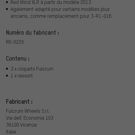
Red Wind XLR à partir du modèle 2013
également adapté pour certains modèles plus
anciens, comme remplacement pour 3-R1-016
Numéro du fabricant :
R0-022X
Contenu :
3 x cliquets Fulcrum
1 x ressort
Fabricant :
Fulcrum Wheels S.r.l.
Via dell' Economia 103
36100 Vicenza
Italie