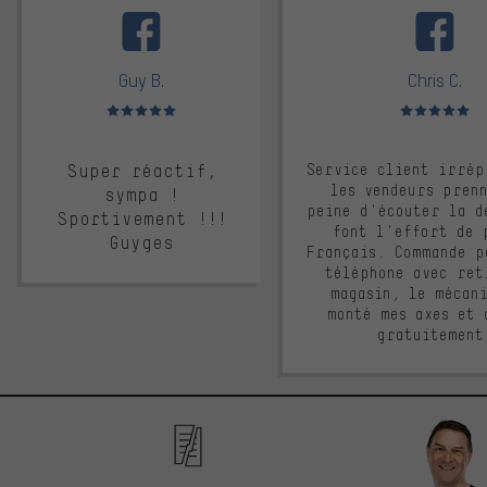
Guy B.
Chris C.
Note moyenne : 5 sur 5
Note moyenne : 
Super réactif,
Service client irrép
les vendeurs pren
sympa !
peine d'écouter la d
Sportivement !!!
font l'effort de 
Guyges
Français. Commande p
téléphone avec ret
magasin, le mécan
monté mes axes et 
gratuitement