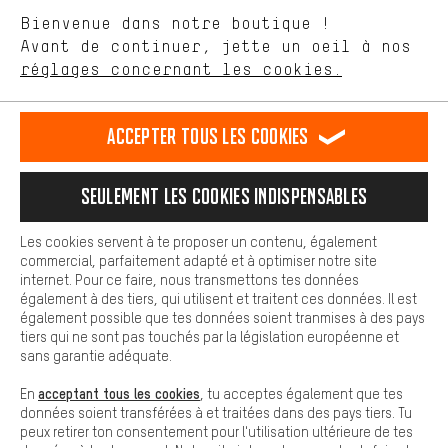
aider à améliorer notre site Internet et la gamme de produits que
Langue"
Bienvenue dans notre boutique !
nous proposons grâce à ton comportement d'achat.
Avant de continuer, jette un oeil à nos
Plus de confort
FR
EN
DE
ES
français
english
Deutsch
español
réglages concernant les cookies.
L'expérience d'achat est plus confortable. Ton expérience d'achat
est plus confortable. Avec les cookies de confort, nous
établissons des liens avec des plateformes de médias sociaux.
RÉSILIER LE CONTRAT
Communauté d'Aix-la-Chapelle
Accepter tous les cookies
Nous pouvons ainsi mettre à ta disposition d'autres contenus et
informations utiles. De plus, tu as la possibilité d'utiliser des
Programme d'affiliation
Mentions Légales
Protection des données
services supplémentaires qui te permettent de trouver plus
Seulement les cookies indispensables
facilement les bons produits. Par exemple, nous proposons une
Conditions générales de vente
Plateforme d'Alerte
fonction de chat qui permet de répondre rapidement et
facilement aux questions.
Reprise des batteries
Corepile
Paramètres de cookies
Les cookies servent à te proposer un contenu, également
commercial, parfaitement adapté et à optimiser notre site
Cookies de base
Modifier le contraste
internet. Pour ce faire, nous transmettons tes données
Les cookies de base garantissent que tu puisses utiliser les
également à des tiers, qui utilisent et traitent ces données. Il est
fonctions de notre site web.
Tous les prix s'entendent en euros (MwSt hors) plus les
également possible que tes données soient tranmises à des pays
tiers qui ne sont pas touchés par la législation européenne et
frais de port
États-Unis
pour la livraison vers
.
sans garantie adéquate.
acceptant tous les cookies
En
, tu acceptes également que tes
données soient transférées à et traitées dans des pays tiers. Tu
peux retirer ton consentement pour l'utilisation ultérieure de tes