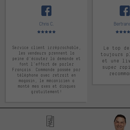
facebook
Chris C.
Bertrand
Note moyenne : 5 sur 5
Note moyen
Service client irréprochable,
Le top de
les vendeurs prennent la
toujours p
peine d'écouter la demande et
et une li
font l'effort de parler
super rap
Français. Commande passée par
recomma
téléphone avec retrait en
magasin, le mécanicien a
monté mes axes et disques
gratuitement!