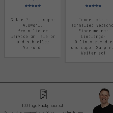
Bewertungen: 5 von 5
Bewertungen: 5 von 5
Guter Preis, super
Immer extrem
Auswahl,
schneller Versan
freundlicher
Einer meiner
Service am Telefon
Lieblings-
und schneller
Onlineversender
Versand.
und super Suppor
Weiter so!
100 Tage Rückgaberecht
Sende die ungenutzte Ware innerhalb von