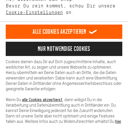
selbst Einfluss auf die Verbesserung unserer Webseite und
DE
EN
ES
FR
Bevor Du rein kommst, schau Dir unsere
Deutsch
english
español
français
unseres Shop-Angebots.
Cookie-Einstellungen
an.
Mehr Komfort
VERTRAG WIDERRUFEN
Aachener Community
Affiliateprogramm
Dein Shopping-Erlebnis wird komfortabler. Mit Komfort-Cookies
stellen wir Verknüpfungen zu Social Media Plattformen her. So
Alle Cookies akzeptieren
Impressum
Datenschutz
Allgemeine Geschäftsbedingungen
können wir dir weitere nützliche Inhalte und Informationen zur
Verfügung stellen. Zudem hast du die Möglichkeit zusätzliche
Hinweisgebersystem
Hinweise zur Batterieentsorgung
Services zu nutzen, die es dir erleichtern die richtigen Produkte zu
Nur Notwendige Cookies
finden. Beispielsweise bieten wir eine Chat-Funktion an, damit
Cookie-Einstellungen
Kontrast ändern
Fragen schnell und unkompliziert beantwortet werden können.
Cookies dienen dazu Dir auf Dich zugeschnittene Inhalte, auch
Basis
Alle Preise verstehen sich in Euro und exkl. MwSt zuzüglich
werblicher Art, zu zeigen und unsere Webseite zu optimieren.
Hierzu übermitteln wir Deine Daten auch an Dritte, die die Daten
Versandkosten
USA
für Lieferung nach
.
Basis-Cookies gewährleisten, dass Du unsere Webseite
verwenden und verarbeiten. Dabei kann auch eine Übermittlung
grundsätzlich nutzen kannst.
Deiner Daten in Drittländer ohne Angemessenheitsbeschluss oder
geeignete Garantie erfolgen.
alle Cookies akzeptierst
Wenn Du
, dann willigst Du in die
Verarbeitung und Datenübermittlung auch in Drittländer ein. Du
kannst Deine Einwilligung jederzeit für die Zukunft widerrufen.
Dann ist unsere Seite aber nicht optimiert und einige Features
hier
fallen aus. Weitere Infos auch zu Widerrufsrechten erhältst Du
.