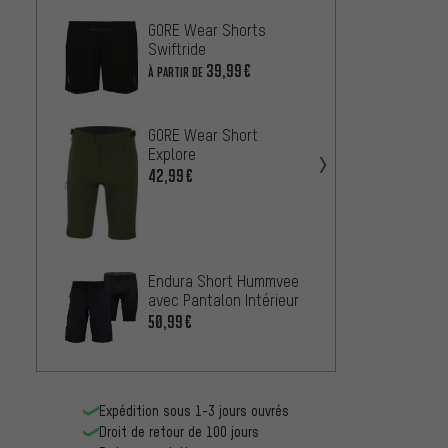
GORE Wear Shorts
Fox H
Swiftride
À PARTIR
39,99€
À PARTIR DE
GORE Wear Short
Explore
VAUDE 
42,99€
69,99
Endura Short Hummvee
Endur
avec Pantalon Intérieur
SingleT
50,99€
58,99
Expédition sous 1-3 jours ouvrés
Droit de retour de 100 jours