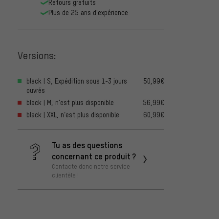
Retours gratuits
Plus de 25 ans d'expérience
Versions:
black | S, Expédition sous 1-3 jours
50,99€
ouvrés
black | M, n’est plus disponible
56,99€
black | XXL, n’est plus disponible
60,99€
Tu as des questions
concernant ce produit ?
Contacte donc notre service
clientèle !