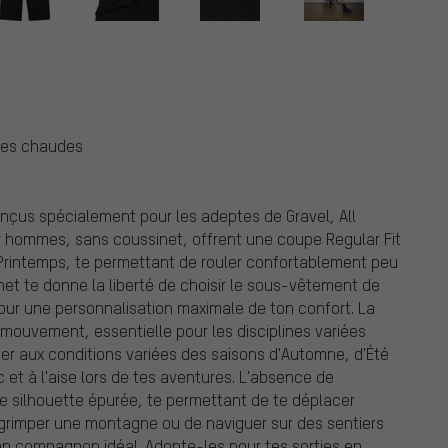
nées chaudes
nçus spécialement pour les adeptes de Gravel, All
r hommes, sans coussinet, offrent une coupe Regular Fit
 Printemps, te permettant de rouler confortablement peu
net te donne la liberté de choisir le sous-vêtement de
pour une personnalisation maximale de ton confort. La
 mouvement, essentielle pour les disciplines variées
ter aux conditions variées des saisons d'Automne, d'Été
 et à l'aise lors de tes aventures. L'absence de
e silhouette épurée, te permettant de te déplacer
e grimper une montagne ou de naviguer sur des sentiers
on compagnon idéal. Adopte-les pour tes sorties en