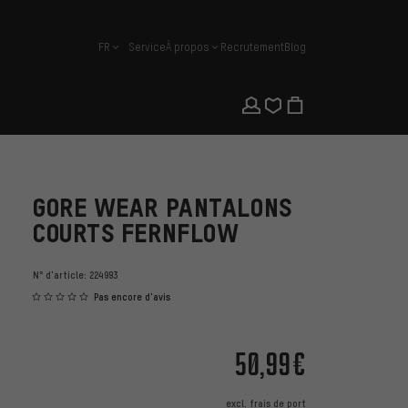
FR
Service
À propos
Recrutement
Blog
français
GORE WEAR PANTALONS
COURTS FERNFLOW
N° d'article:
224993
Pas encore d'avis
50,99€
excl.
frais de port