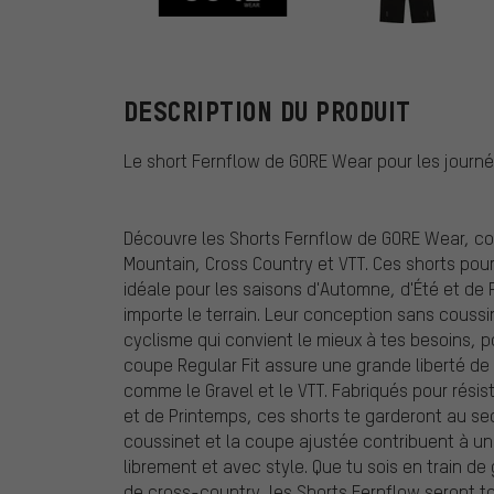
GORE Wear
DESCRIPTION DU PRODUIT
Le short Fernflow de GORE Wear pour les jour
Découvre les Shorts Fernflow de GORE Wear, co
Mountain, Cross Country et VTT. Ces shorts pou
idéale pour les saisons d'Automne, d'Été et de
importe le terrain. Leur conception sans coussi
cyclisme qui convient le mieux à tes besoins, 
coupe Regular Fit assure une grande liberté de
comme le Gravel et le VTT. Fabriqués pour résis
et de Printemps, ces shorts te garderont au sec
coussinet et la coupe ajustée contribuent à un
librement et avec style. Que tu sois en train d
de cross-country, les Shorts Fernflow seront t