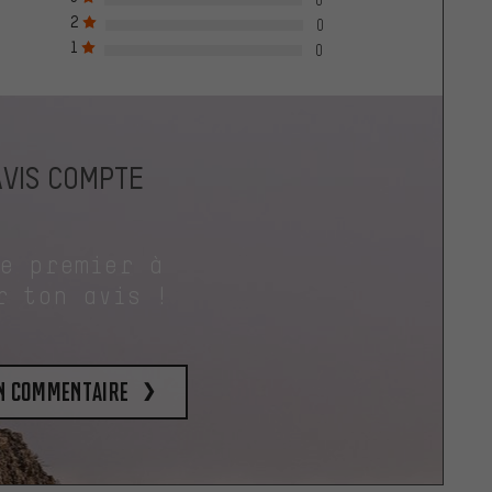
2
0
1
0
AVIS COMPTE
le premier à
r ton avis !
un commentaire