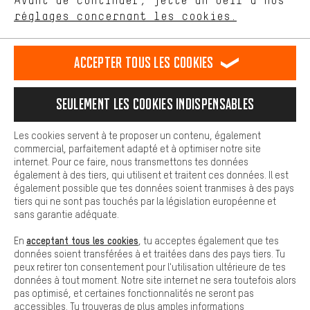
Avant de continuer, jette un oeil à nos
Plus de confort
FR
EN
DE
ES
français
english
Deutsch
español
réglages concernant les cookies.
L'expérience d'achat est plus confortable. Ton expérience d'achat
est plus confortable. Avec les cookies de confort, nous
établissons des liens avec des plateformes de médias sociaux.
RÉSILIER LE CONTRAT
Communauté d'Aix-la-Chapelle
Accepter tous les cookies
Nous pouvons ainsi mettre à ta disposition d'autres contenus et
informations utiles. De plus, tu as la possibilité d'utiliser des
Programme d'affiliation
Mentions Légales
Protection des données
services supplémentaires qui te permettent de trouver plus
Seulement les cookies indispensables
facilement les bons produits. Par exemple, nous proposons une
Conditions générales de vente
Plateforme d'Alerte
fonction de chat qui permet de répondre rapidement et
facilement aux questions.
Reprise des batteries
Corepile
Paramètres de cookies
Les cookies servent à te proposer un contenu, également
commercial, parfaitement adapté et à optimiser notre site
Cookies de base
Modifier le contraste
internet. Pour ce faire, nous transmettons tes données
Les cookies de base garantissent que tu puisses utiliser les
également à des tiers, qui utilisent et traitent ces données. Il est
fonctions de notre site web.
Tous les prix s'entendent en euros (MwSt hors) plus les
également possible que tes données soient tranmises à des pays
tiers qui ne sont pas touchés par la législation européenne et
frais de port
États-Unis
pour la livraison vers
.
sans garantie adéquate.
acceptant tous les cookies
En
, tu acceptes également que tes
données soient transférées à et traitées dans des pays tiers. Tu
peux retirer ton consentement pour l'utilisation ultérieure de tes
données à tout moment. Notre site internet ne sera toutefois alors
pas optimisé, et certaines fonctionnalités ne seront pas
accessibles. Tu trouveras de plus amples informations