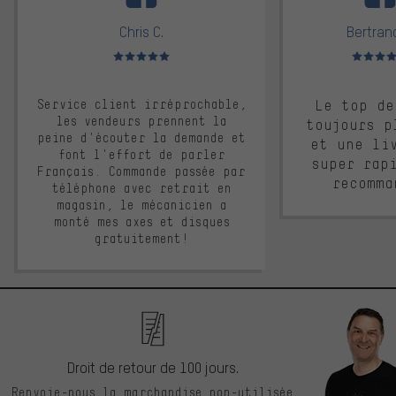
Chris C.
Bertrand
Note moyenne : 5 sur 5
Note moyen
Service client irréprochable,
Le top de
les vendeurs prennent la
toujours p
peine d'écouter la demande et
et une li
font l'effort de parler
super rap
Français. Commande passée par
recomma
téléphone avec retrait en
magasin, le mécanicien a
monté mes axes et disques
gratuitement!
Droit de retour de 100 jours.
Renvoie-nous la marchandise non-utilisée