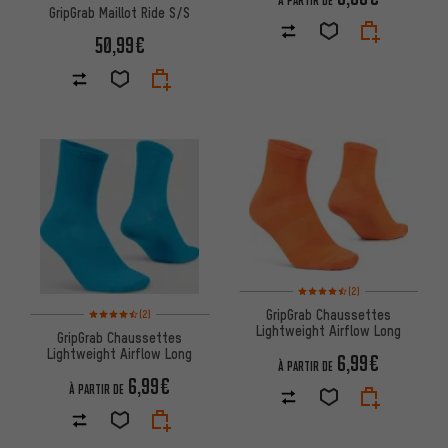
À PARTIR DE
GripGrab Maillot Ride S/S
50,99€
Note moyenne : 4,5 sur 5 d'apr
(2)
Note moyenne : 4,5 sur 5 d'après 2 avis
GripGrab Chaussettes
(2)
Lightweight Airflow Long
GripGrab Chaussettes
Lightweight Airflow Long
6,99€
À PARTIR DE
6,99€
À PARTIR DE