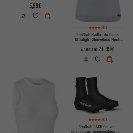
5,99€
Note moyenne : 4 sur 5 d'après
(1)
GripGrab Maillot de Corps
Ultralight Sleeveless Mesh
Base Layer
21,99€
À PARTIR DE
Note moyenne : 4 sur 5 d'après
(1)
GripGrab PACR Couvre-
chaussures imperméables pour