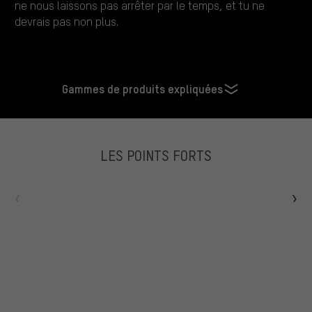
ne nous laissons pas arrêter par le temps, et tu ne
devrais pas non plus.
Gammes de produits expliquées
LES POINTS FORTS