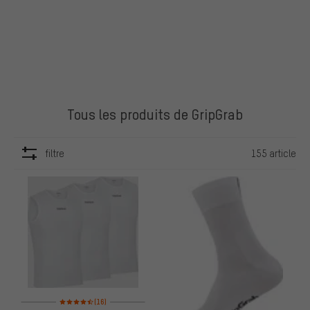
Tous les produits de GripGrab
filtre
155 article
ARTICLES
Note moyenne : 4,5 sur 5 d'après 16 avis
(16)