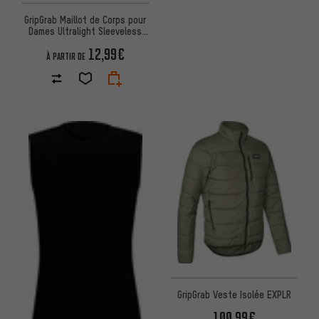
GripGrab Maillot de Corps pour
Dames Ultralight Sleeveless
Mesh Base Layer
12,99€
À PARTIR DE
GripGrab Veste Isolée EXPLR
100,99€