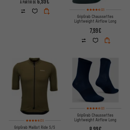
6,99€
À PARTIR DE
Note moyenne : 4,5 sur 5 d'apr
(2)
GripGrab Chaussettes
Lightweight Airflow Long
7,99€
Note moyenne : 4,5 sur 5 d'apr
(2)
GripGrab Chaussettes
Lightweight Airflow Long
Note moyenne : 4,5 sur 5 d'après 3 avis
(3)
GripGrab Maillot Ride S/S
8,99€