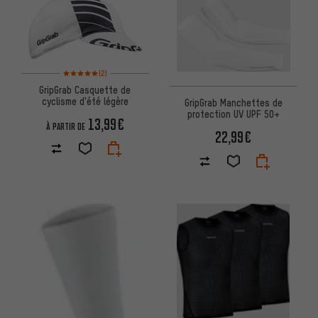
Note moyenne : 5 sur 5 d'après 2 avis
(2)
GripGrab Casquette de
cyclisme d'été légère
GripGrab Manchettes de
protection UV UPF 50+
13,99€
À PARTIR DE
22,99€