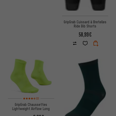
GripGrab Cuissard à Bretelles
Ride Bib Shorts
58,99€
Note moyenne : 4,5 sur 5 d'après 2 avis
(2)
GripGrab Chaussettes
Lightweight Airflow Long