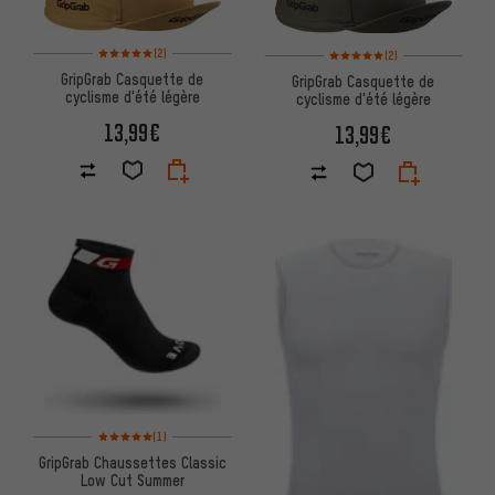
Note moyenne : 5 sur 5 d'après 2 avis
Note moyenne : 5 sur 5 d'après
(2)
(2)
GripGrab Casquette de
GripGrab Casquette de
cyclisme d'été légère
cyclisme d'été légère
13,99€
13,99€
Note moyenne : 5 sur 5 d'après 1 avis
(1)
GripGrab Chaussettes Classic
Low Cut Summer