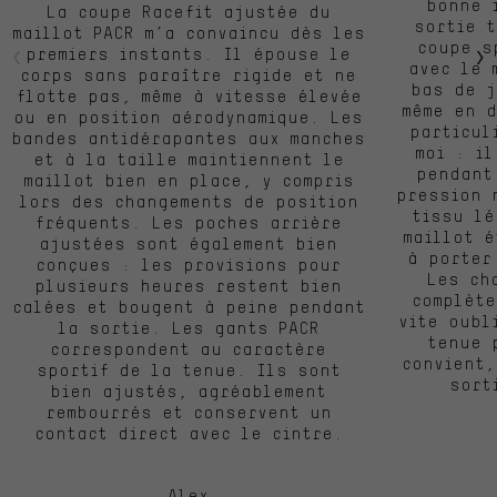
bonne 
La coupe Racefit ajustée du
sortie 
maillot PACR m’a convaincu dès les
coupe s
premiers instants. Il épouse le
avec le 
corps sans paraître rigide et ne
bas de j
flotte pas, même à vitesse élevée
même en d
ou en position aérodynamique. Les
particul
bandes antidérapantes aux manches
moi : i
et à la taille maintiennent le
pendant
maillot bien en place, y compris
pression 
lors des changements de position
tissu lé
fréquents. Les poches arrière
maillot é
ajustées sont également bien
à porter
conçues : les provisions pour
Les ch
plusieurs heures restent bien
complète
calées et bougent à peine pendant
vite oubl
la sortie. Les gants PACR
tenue 
correspondent au caractère
convient,
sportif de la tenue. Ils sont
sort
bien ajustés, agréablement
rembourrés et conservent un
contact direct avec le cintre.
Alex