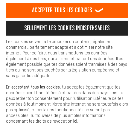
est plus confortable. Avec les cookies de confort, nous
établissons des liens avec des plateformes de médias sociaux.
Accepter tous les cookies
Nous pouvons ainsi mettre à ta disposition d'autres contenus et
informations utiles. De plus, tu as la possibilité d'utiliser des
services supplémentaires qui te permettent de trouver plus
Seulement les cookies indispensables
facilement les bons produits. Par exemple, nous proposons une
fonction de chat qui permet de répondre rapidement et
facilement aux questions.
Les cookies servent à te proposer un contenu, également
commercial, parfaitement adapté et à optimiser notre site
Cookies de base
internet. Pour ce faire, nous transmettons tes données
Les cookies de base garantissent que tu puisses utiliser les
également à des tiers, qui utilisent et traitent ces données. Il est
EXPLR - ENDURANCE & ADVENTURE
fonctions de notre site web.
également possible que tes données soient tranmises à des pays
tiers qui ne sont pas touchés par la législation européenne et
EXPLR
est conçue pour les cyclistes qui aiment
sans garantie adéquate.
l’endurance, l’aventure et les sorties longue distance, et
acceptant tous les cookies
En
, tu acceptes également que tes
qui recherchent un équipement polyvalent performant
données soient transférées à et traitées dans des pays tiers. Tu
sur des terrains et dans des situations variés.
peux retirer ton consentement pour l'utilisation ultérieure de tes
Développée avec Balanced Fit : une coupe polyvalente
données à tout moment. Notre site internet ne sera toutefois alors
spécialement pensée pour offrir confort, contrôle et
pas optimisé, et certaines fonctionnalités ne seront pas
accessibles. Tu trouveras de plus amples informations
sérénité dans un large éventail de situations à vélo. La
ici
concernant tes droits de révocation
.
ligne EXPLR de GripGrab est faite pour toi si tu te
reconnais dans ces situations :