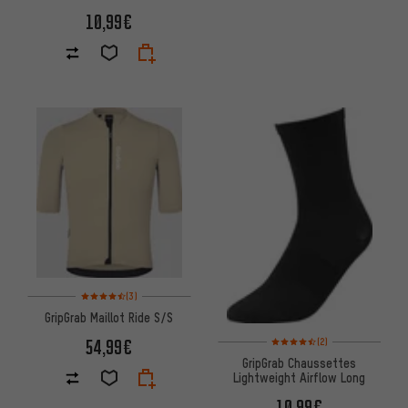
10,99€
Note moyenne : 4,5 sur 5 d'après 3 avis
(3)
GripGrab Maillot Ride S/S
Note moyenne : 4,5 sur 5 d'apr
54,99€
(2)
GripGrab Chaussettes
Lightweight Airflow Long
10,99€