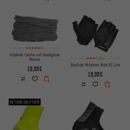
Note moyenne : 5 sur 5 d'après 4 avis
(4)
GripGrab Cache-col Headglove
Note moyenne : 3 sur 5 d'après
(1)
Merino
GripGrab Mitaines Ride RC Lite
16,99€
18,99€
RETOUR EN STOCK