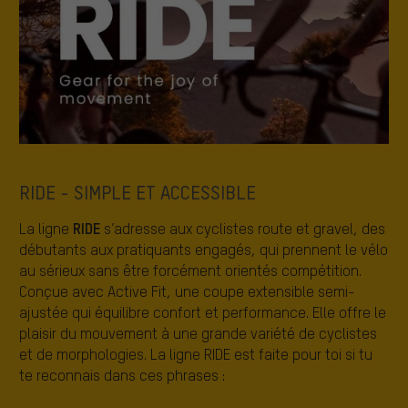
RIDE - SIMPLE ET ACCESSIBLE
RIDE
La ligne
s’adresse aux cyclistes route et gravel, des
débutants aux pratiquants engagés, qui prennent le vélo
au sérieux sans être forcément orientés compétition.
Conçue avec Active Fit, une coupe extensible semi-
ajustée qui équilibre confort et performance. Elle offre le
plaisir du mouvement à une grande variété de cyclistes
et de morphologies. La ligne RIDE est faite pour toi si tu
te reconnais dans ces phrases :