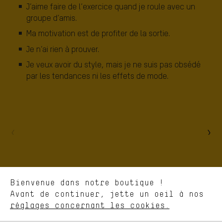
J’aime faire de l’exercice quand je roule avec un
groupe d’amis.
Ma motivation est de profiter de la sortie.
Je n’ai rien à prouver.
Je veux avoir du style, mais je ne suis pas obsédé
par les tendances ni les effets de mode.
Des offres plus adaptées
Au lieu de pubs au hasard, nous afficherons des offres plus
pertinentes. Les cookies de marketing nous aident à identifier tes
intérêts et à te présenter des offres et des conseils sur mesure.
Plus de performance
Ce que tu cherches sur notre boutique et ce dont tu as besoin :
ça nous intéresse. Avec les cookies 'performance', tu peux nous
aider à améliorer notre site Internet et la gamme de produits que
Bienvenue dans notre boutique !
nous proposons grâce à ton comportement d'achat.
Avant de continuer, jette un oeil à nos
Plus de confort
réglages concernant les cookies.
L'expérience d'achat est plus confortable. Ton expérience d'achat