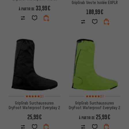
GripGrab Veste Isolée EXPLR
33,99€
À PARTIR DE
100,99€
Note moyenne : 5 sur 5 d'après 1 avis
Note moyenne : 5 sur 5 d'après
(1)
(1)
GripGrab Surchaussures
GripGrab Surchaussures
DryFoot Waterproof Everyday 2
DryFoot Waterproof Everyday 2
25,99€
25,99€
À PARTIR DE