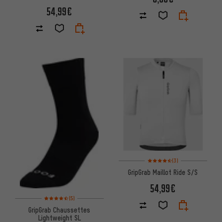
54,99€
Note moyenne : 4,5 sur 5 d'apr
(3)
GripGrab Maillot Ride S/S
54,99€
Note moyenne : 4,5 sur 5 d'après 5 avis
(5)
GripGrab Chaussettes
Lightweight SL