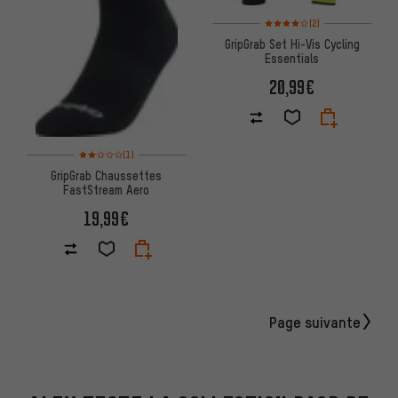
Note moyenne : 4 sur 5 d'après
(2)
GripGrab Set Hi-Vis Cycling
Essentials
20,99€
Note moyenne : 2 sur 5 d'après 1 avis
(1)
GripGrab Chaussettes
FastStream Aero
19,99€
Page suivante