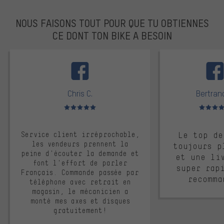
NOUS FAISONS TOUT POUR QUE TU OBTIENNES
CE DONT TON BIKE A BESOIN
facebook
Chris C.
Bertrand
Note moyenne : 5 sur 5
Note moyen
Service client irréprochable,
Le top de
les vendeurs prennent la
toujours p
peine d'écouter la demande et
et une li
font l'effort de parler
super rap
Français. Commande passée par
recomma
téléphone avec retrait en
magasin, le mécanicien a
monté mes axes et disques
gratuitement!