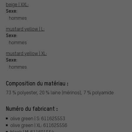
beige | XXL:
Sexe:
hommes
mustard yellow | L:
Sexe:
hommes
mustard yellow | XL:
Sexe:
hommes
Composition du matériau :
73 % polyester, 20 % laine (mérinos), 7 % polyamide
Numéro du fabricant :
olive green | S: 611625553
olive green | XL: 611625556
black | M: 611601554