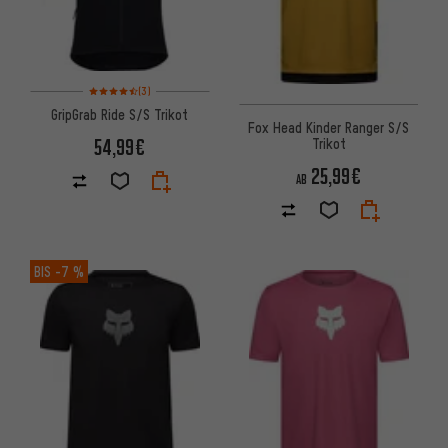
Bewertungen: 4,5 von 5 basierend auf 3 Bewertungen
(3)
GripGrab Ride S/S Trikot
Fox Head Kinder Ranger S/S
54,99€
Trikot
25,99€
AB
BIS
-7 %