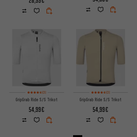
20,99€
Bewertungen: 4,5 von 5 basierend auf 3 Bewertungen
Bewertungen: 4,5 von 5 basi
(3)
(3)
GripGrab Ride S/S Trikot
GripGrab Ride S/S Trikot
54,99€
54,99€