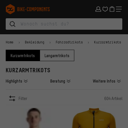
Zur Hauptnavigation springen
Zur Kategorienavigation springen
Zum Inhalt springen
Zu Marken und Newsletter springen
Zur Fußzeile springen
bike-components.de Startseite
Home
Bekleidung
Fahrradtrikots
Kurzarmtrikots
Kurzarmtrikots
Langarmtrikots
KURZARMTRIKOTS
Highlights
Beratung
Weitere Infos
Filter
604 Artikel
ARTIKEL