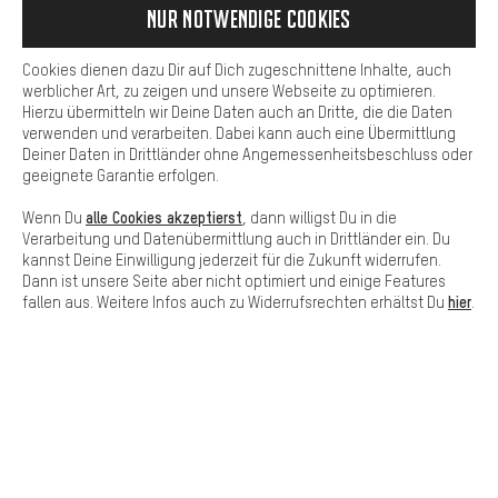
Services zu nutzen, die es dir erleichtern die richtigen Produkte zu
Nur Notwendige Cookies
finden. Beispielsweise bieten wir eine Chat-Funktion an, damit
Fragen schnell und unkompliziert beantwortet werden können.
Cookies dienen dazu Dir auf Dich zugeschnittene Inhalte, auch
Basis
werblicher Art, zu zeigen und unsere Webseite zu optimieren.
Hierzu übermitteln wir Deine Daten auch an Dritte, die die Daten
Basis-Cookies gewährleisten, dass Du unsere Webseite
verwenden und verarbeiten. Dabei kann auch eine Übermittlung
grundsätzlich nutzen kannst.
Deiner Daten in Drittländer ohne Angemessenheitsbeschluss oder
SCHNELL ERHALTEN
geeignete Garantie erfolgen.
alle Cookies akzeptierst
Wenn Du
, dann willigst Du in die
Verarbeitung und Datenübermittlung auch in Drittländer ein. Du
kannst Deine Einwilligung jederzeit für die Zukunft widerrufen.
Dann ist unsere Seite aber nicht optimiert und einige Features
hier
fallen aus. Weitere Infos auch zu Widerrufsrechten erhältst Du
.
Lass Dich beraten
Terminbuchung
Kontaktformular
Unsere Datenschutzerklärung