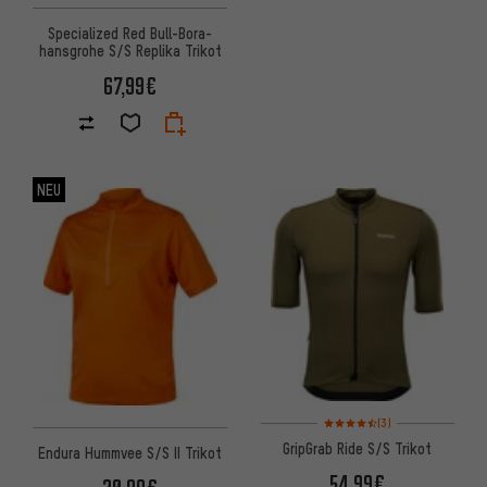
Specialized Red Bull-Bora-
hansgrohe S/S Replika Trikot
67,99€
NEU
Bewertungen: 4,5 von 5 basi
(3)
GripGrab Ride S/S Trikot
Endura Hummvee S/S II Trikot
54,99€