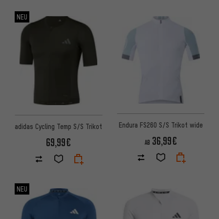
NEU
Endura FS260 S/S Trikot wide
adidas Cycling Temp S/S Trikot
36,99€
69,99€
AB
NEU