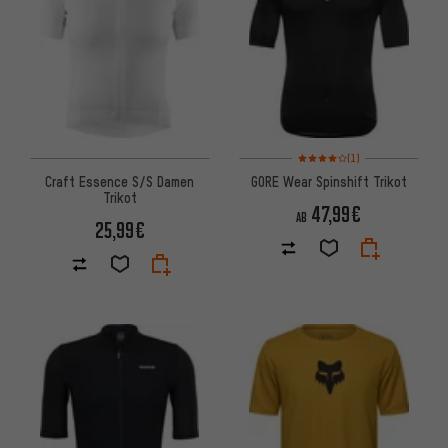
Bewertungen: 4 von 5 basier
(1)
Craft Essence S/S Damen
GORE Wear Spinshift Trikot
Trikot
47,99€
AB
25,99€