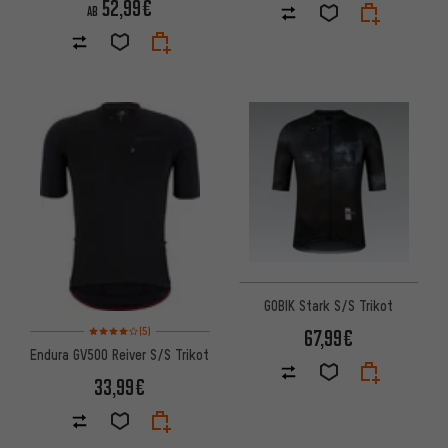
52,99€
AB
GOBIK Stark S/S Trikot
Bewertungen: 4 von 5 basierend auf 5 Bewertungen
(5)
67,99€
Endura GV500 Reiver S/S Trikot
33,99€