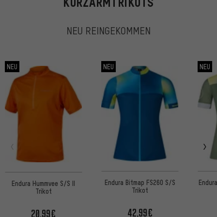
KURZARMTRIKOTS
NEU REINGEKOMMEN
NEU
NEU
NEU
Endura Bitmap FS260 S/S
Endura
Endura Hummvee S/S II
Trikot
Trikot
42,99€
20,99€