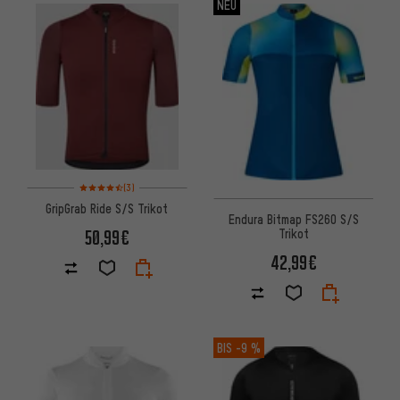
NEU
Bewertungen: 4,5 von 5 basierend auf 3 Bewertungen
(3)
GripGrab Ride S/S Trikot
Endura Bitmap FS260 S/S
Trikot
50,99€
42,99€
BIS
-9 %