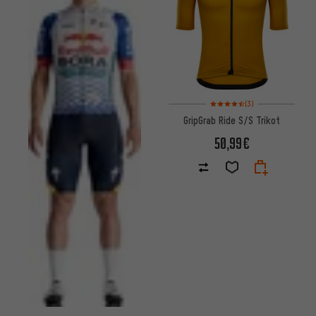
Bewertungen: 4,5 von 5 basi
(3)
GripGrab Ride S/S Trikot
50,99€