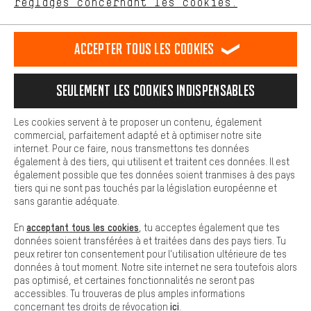
français
english
Deutsch
español
réglages concernant les cookies.
L'expérience d'achat est plus confortable. Ton expérience d'achat
est plus confortable. Avec les cookies de confort, nous
établissons des liens avec des plateformes de médias sociaux.
RÉSILIER LE CONTRAT
Communauté d'Aix-la-Chapelle
Accepter tous les cookies
Nous pouvons ainsi mettre à ta disposition d'autres contenus et
informations utiles. De plus, tu as la possibilité d'utiliser des
Programme d'affiliation
Mentions Légales
Protection des données
services supplémentaires qui te permettent de trouver plus
Seulement les cookies indispensables
facilement les bons produits. Par exemple, nous proposons une
Conditions générales de vente
Plateforme d'Alerte
fonction de chat qui permet de répondre rapidement et
facilement aux questions.
Reprise des batteries
Corepile
Paramètres de cookies
Les cookies servent à te proposer un contenu, également
commercial, parfaitement adapté et à optimiser notre site
Cookies de base
Modifier le contraste
internet. Pour ce faire, nous transmettons tes données
Les cookies de base garantissent que tu puisses utiliser les
également à des tiers, qui utilisent et traitent ces données. Il est
fonctions de notre site web.
Tous les prix s'entendent en euros (MwSt hors) plus les
également possible que tes données soient tranmises à des pays
tiers qui ne sont pas touchés par la législation européenne et
frais de port
États-Unis
pour la livraison vers
.
sans garantie adéquate.
acceptant tous les cookies
En
, tu acceptes également que tes
données soient transférées à et traitées dans des pays tiers. Tu
peux retirer ton consentement pour l'utilisation ultérieure de tes
données à tout moment. Notre site internet ne sera toutefois alors
pas optimisé, et certaines fonctionnalités ne seront pas
accessibles. Tu trouveras de plus amples informations
ici
concernant tes droits de révocation
.