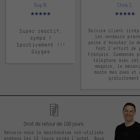
Guy B.
Chris C.
Note moyenne : 5 sur 5
Note moyenne : 
Super réactif,
Service client irrép
les vendeurs pren
sympa !
peine d'écouter la d
Sportivement !!!
font l'effort de 
Guyges
Français. Commande p
téléphone avec ret
magasin, le mécan
monté mes axes et 
gratuitement
Droit de retour de 100 jours.
Renvoie-nous la marchandise non-utilisée
endéans les 10 jours après l’achat. Nous