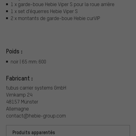
1 x garde-boue Hebie Viper S pour la roue arrière
1 x set d'équerres Hebie Viper S
2 x montants de garde-boue Hebie curVIP
Poids :
noir | 65 mm: 600
Fabricant :
tubus carrier systems GmbH
Virnkamp 24
48157 Münster
Allemagne
contact@hebie-group.com
Produits apparentés