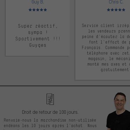
Guy B.
Chris C.
Note moyenne : 5 sur 5
Note moyenne : 
Super réactif,
Service client irrép
les vendeurs pren
sympa !
peine d'écouter la d
Sportivement !!!
font l'effort de 
Guyges
Français. Commande p
téléphone avec ret
magasin, le mécan
monté mes axes et 
gratuitement
Droit de retour de 100 jours.
Renvoie-nous la marchandise non-utilisée
endéans les 10 jours après l’achat. Nous