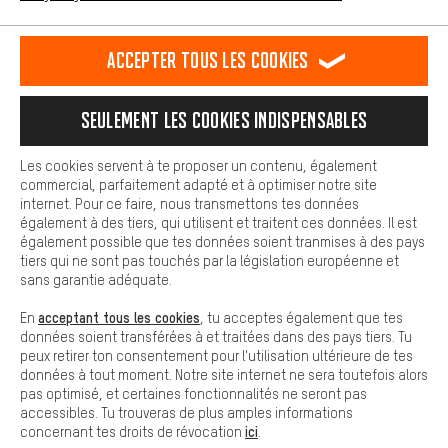
L'expérience d'achat est plus confortable. Ton expérience d'achat
est plus confortable. Avec les cookies de confort, nous
établissons des liens avec des plateformes de médias sociaux.
RÉSILIER LE CONTRAT
Communauté d'Aix-la-Chapelle
Accepter tous les cookies
Nous pouvons ainsi mettre à ta disposition d'autres contenus et
informations utiles. De plus, tu as la possibilité d'utiliser des
Programme d'affiliation
Mentions Légales
Protection des données
services supplémentaires qui te permettent de trouver plus
Seulement les cookies indispensables
facilement les bons produits. Par exemple, nous proposons une
Conditions générales de vente
Plateforme d'Alerte
fonction de chat qui permet de répondre rapidement et
facilement aux questions.
Reprise des batteries
Corepile
Paramètres de cookies
Les cookies servent à te proposer un contenu, également
commercial, parfaitement adapté et à optimiser notre site
Cookies de base
Modifier le contraste
internet. Pour ce faire, nous transmettons tes données
Les cookies de base garantissent que tu puisses utiliser les
également à des tiers, qui utilisent et traitent ces données. Il est
fonctions de notre site web.
Tous les prix s'entendent en euros (MwSt hors) plus les
également possible que tes données soient tranmises à des pays
tiers qui ne sont pas touchés par la législation européenne et
frais de port
États-Unis
pour la livraison vers
.
sans garantie adéquate.
acceptant tous les cookies
En
, tu acceptes également que tes
données soient transférées à et traitées dans des pays tiers. Tu
peux retirer ton consentement pour l'utilisation ultérieure de tes
données à tout moment. Notre site internet ne sera toutefois alors
pas optimisé, et certaines fonctionnalités ne seront pas
accessibles. Tu trouveras de plus amples informations
ici
concernant tes droits de révocation
.