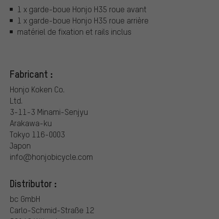
1 x garde-boue Honjo H35 roue avant
1 x garde-boue Honjo H35 roue arrière
matériel de fixation et rails inclus
Fabricant :
Honjo Koken Co.
Ltd.
3-11-3 Minami-Senjyu
Arakawa-ku
Tokyo 116-0003
Japon
info@honjobicycle.com
Distributor :
bc GmbH
Carlo-Schmid-Straße 12