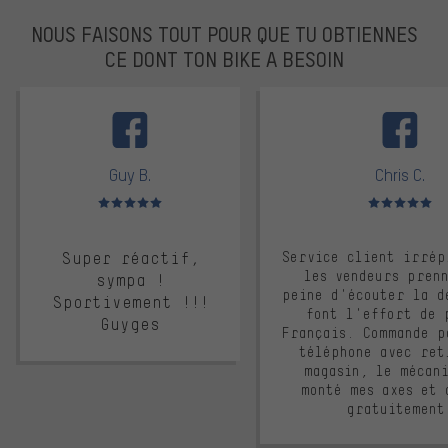
NOUS FAISONS TOUT POUR QUE TU OBTIENNES
CE DONT TON BIKE A BESOIN
facebook
Guy B.
Chris C.
Note moyenne : 5 sur 5
Note moyenne : 
Super réactif,
Service client irrép
les vendeurs pren
sympa !
peine d'écouter la d
Sportivement !!!
font l'effort de 
Guyges
Français. Commande p
téléphone avec ret
magasin, le mécan
monté mes axes et 
gratuitement