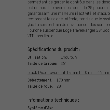
permettant de garder le contrôle dans les desc
est compatible avec des roues de 29 pouces et
garantissant une meilleure réactivité et stabil
renforcent la rigidité latérale, tandis que le sy
Que tu sois en train de naviguer sur des sentie
Fourche suspendue Edge TravelRanger 29" Boos
VTT sans limite.
Spécifications du produit :
Utilisation:
Enduro, VTT
Taille de la roue:
29"
black | Axe Traversant 15 mm | 110 mm | 44 mm | 
Débattement:
170 mm
Taille de roue:
29"
Informations techniques :
Système d'Axe: