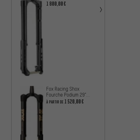
TravelRanger 29" Boost
RC2 Bo
1 800,00€
À PARTIR
Fox Ra
Fox Racing Shox
Fourc
Fourche Podium 29"
Podium
À PARTIR
Factory Grip X2 58HT
X2 68
1 520,00€
À PARTIR DE