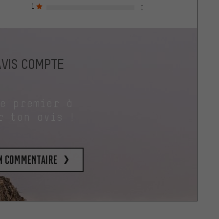
1
0
AVIS COMPTE
le premier à
r ton avis !
un commentaire