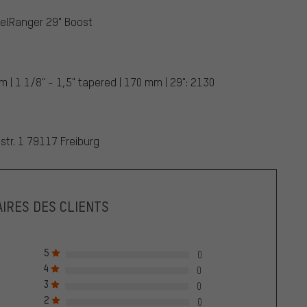
velRanger 29" Boost
 | 1 1/8" - 1,5" tapered | 170 mm | 29": 2130
r. 1 79117 Freiburg
IRES DES CLIENTS
5
0
4
0
3
0
2
0