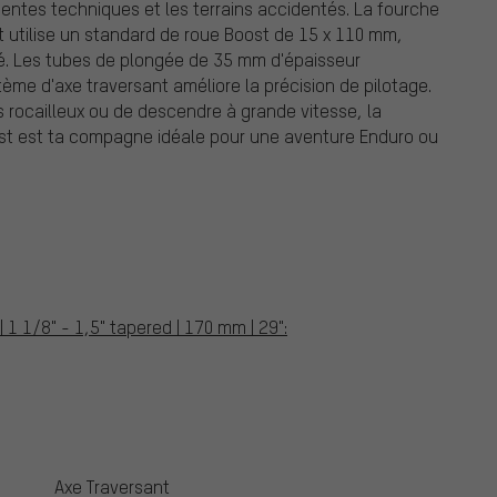
entes techniques et les terrains accidentés. La fourche
 utilise un standard de roue Boost de 15 x 110 mm,
ité. Les tubes de plongée de 35 mm d'épaisseur
stème d'axe traversant améliore la précision de pilotage.
rs rocailleux ou de descendre à grande vitesse, la
t est ta compagne idéale pour une aventure Enduro ou
1 1/8" - 1,5" tapered | 170 mm | 29":
Axe Traversant