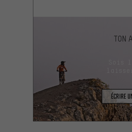
TON 
Sois 
laisse
Écrire 