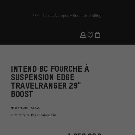
FR
Service
À propos
Recrutement
Blog
français
INTEND BC FOURCHE À
SUSPENSION EDGE
TRAVELRANGER 29"
BOOST
N° d'article:
251335
Pas encore d'avis