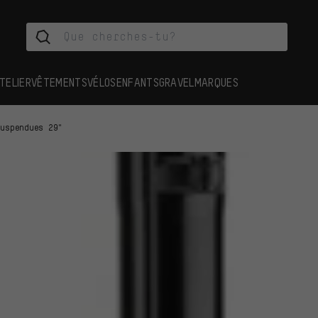
TELIER
VÊTEMENTS
VÉLOS
ENFANTS
GRAVEL
MARQUES
suspendues 29"