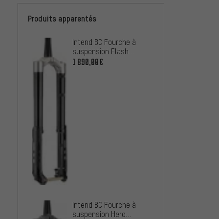
Produits apparentés
Intend BC Fourche à
RockS
suspension Flash
suspe
TravelRanger 29" Boost
RC2 A
1 890,00€
339,0
29" po
Intend BC Fourche à
RockS
suspension Hero
Ultima