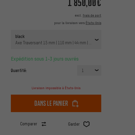
1 850,00€
excl.
frais de port
pour la livraison vers
États-Unis
black
Axe Traversant 15 mm | 110 mm | 44 mm | 1 1/8" - 1,5" tapered | 17
Expédition sous 1-3 jours ouvrés
Quantité:
1
Livraison impossible à États-Unis
dans le panier
Comparer
Garder