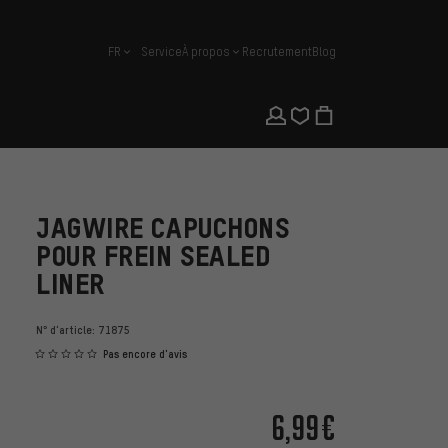
FR
Service
À propos
Recrutement
Blog
français
JAGWIRE CAPUCHONS
POUR FREIN SEALED
LINER
N° d'article:
71875
Pas encore d'avis
6,99€