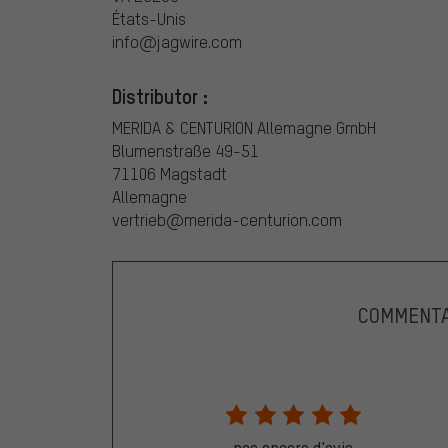
États-Unis
info@jagwire.com
Distributor :
MERIDA & CENTURION Allemagne GmbH
Blumenstraße 49-51
71106 Magstadt
Allemagne
vertrieb@merida-centurion.com
COMMENTA
pas encore d'avis