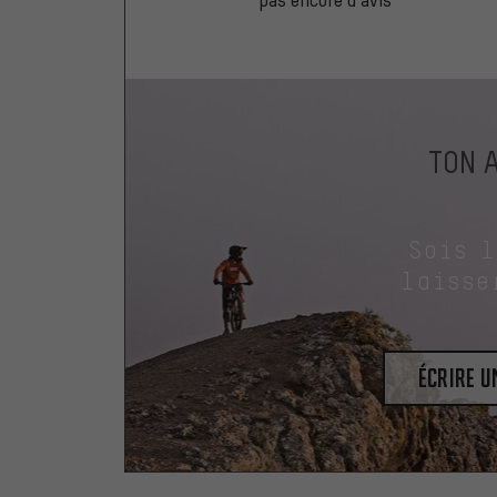
TON 
Sois 
laisse
Écrire 