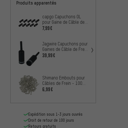
Produits apparentés
capgo Capuchons OL
Jagwi
pour Gaine de Câble de
Gaines
Frein
Anti-p
7,99€
37,99
Jagwire Capuchons pour
Shiman
Gaines de Câble de Frein
pour 
Lined - 50 pièces
39,99€
5,99€
Jagwi
câble 
Shimano Embouts pour
4,99€
Câbles de Frein - 100
pièces
6,99€
Expédition sous 1-3 jours ouvrés
Droit de retour de 100 jours
Retours gratuits