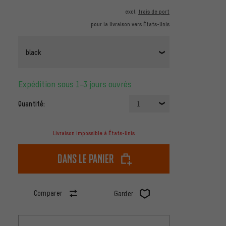
excl.
frais de port
pour la livraison vers
États-Unis
black
Expédition sous 1-3 jours ouvrés
Quantité:
1
Livraison impossible à États-Unis
dans le panier
Comparer
Garder