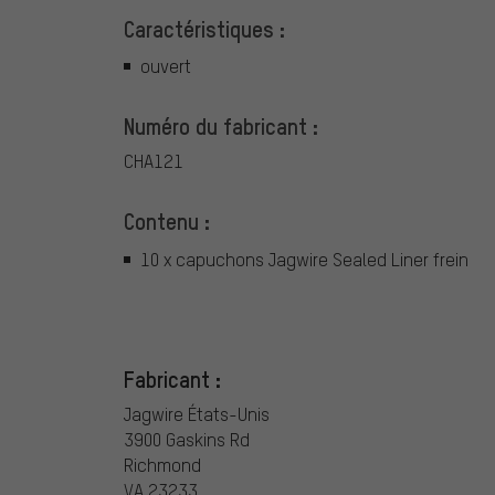
Caractéristiques :
ouvert
Numéro du fabricant :
CHA121
Contenu :
10 x capuchons Jagwire Sealed Liner frein
Fabricant :
Jagwire États-Unis
3900 Gaskins Rd
Richmond
VA 23233