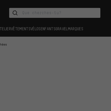
TELIER
VÊTEMENTS
VÉLOS
ENFANTS
GRAVEL
MARQUES
chées