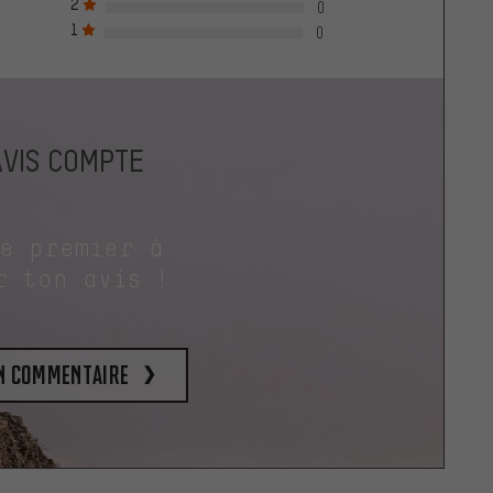
2
0
1
0
AVIS COMPTE
le premier à
r ton avis !
un commentaire