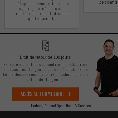
recomma
téléphone avec retrait en
magasin, le mécanicien a
monté mes axes et disques
gratuitement!
Droit de retour de 100 jours.
Renvoie-nous la marchandise non-utilisée
endéans les 10 jours après l’achat. Nous
te rembourserons le prix d’achat dans un
délai de 10 jours.
Accès au formulaire
Herbert,
General Operations & Services