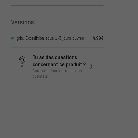
Versions:
gris, Expédition sous 1-3 jours ouvrés
4,99€
Tu as des questions
concernant ce produit ?
Contacte donc notre service
clientèle !