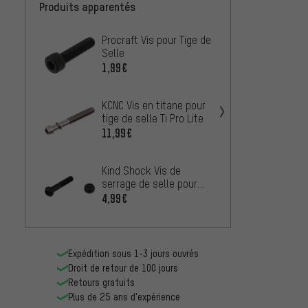
Produits apparentés
Procraft Vis pour Tige de
Burgte
Selle
collier
1,99€
1,99€
KCNC Vis en titane pour
BikeYo
tige de selle Ti Pro Lite
de sel
11,99€
20,99
Kind Shock Vis de
Thoms
serrage de selle pour
Fixati
LEV
4,99€
Elite 
À PARTIR
Expédition sous 1-3 jours ouvrés
Droit de retour de 100 jours
Retours gratuits
Plus de 25 ans d'expérience