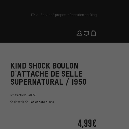
FR
Service
À propos
Recrutement
Blog
français
KIND SHOCK BOULON
D'ATTACHE DE SELLE
SUPERNATURAL / I950
N° d'article:
38555
Pas encore d'avis
4,99€