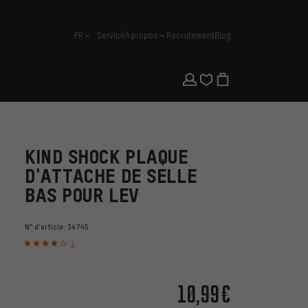
FR
Service
À propos
Recrutement
Blog
français
KIND SHOCK PLAQUE
D'ATTACHE DE SELLE
BAS POUR LEV
N° d'article:
34745
1
10,99€