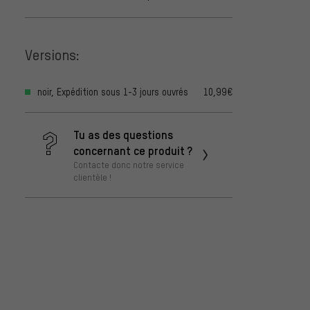
Versions:
noir, Expédition sous 1-3 jours ouvrés
10,99€
Tu as des questions
concernant ce produit ?
Contacte donc notre service
clientèle !