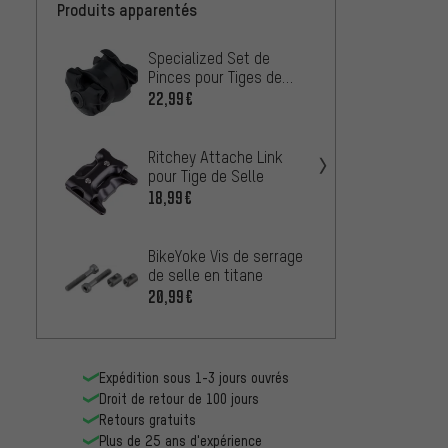
Produits apparentés
Specialized Set de
OneUp
Pinces pour Tiges de
Attac
Selle
22,99€
20,99
Thoms
Ritchey Attache Link
Fixati
pour Tige de Selle
Elite 
18,99€
À PARTIR
Ritch
BikeYoke Vis de serrage
Bolt p
de selle en titane
en Ca
À PARTIR
20,99€
Expédition sous 1-3 jours ouvrés
Droit de retour de 100 jours
Retours gratuits
Plus de 25 ans d'expérience