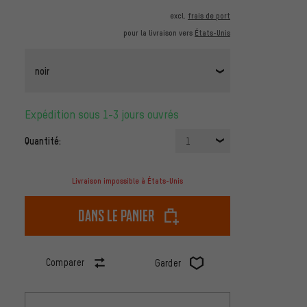
excl.
frais de port
pour la livraison vers
États-Unis
noir
Expédition sous 1-3 jours ouvrés
Quantité:
1
Livraison impossible à États-Unis
dans le panier
Comparer
Garder