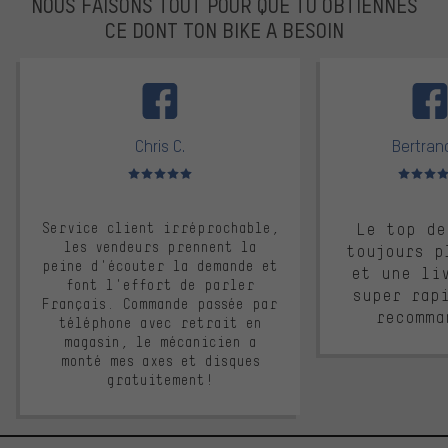
NOUS FAISONS TOUT POUR QUE TU OBTIENNES
CE DONT TON BIKE A BESOIN
facebook
Chris C.
Bertrand
Note moyenne : 5 sur 5
Note moyen
Service client irréprochable,
Le top de
les vendeurs prennent la
toujours p
peine d'écouter la demande et
et une li
font l'effort de parler
super rap
Français. Commande passée par
recomma
téléphone avec retrait en
magasin, le mécanicien a
monté mes axes et disques
gratuitement!