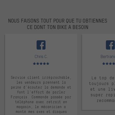
NOUS FAISONS TOUT POUR QUE TU OBTIENNES
CE DONT TON BIKE A BESOIN
facebook
Chris C.
Bertrand
Note moyenne : 5 sur 5
Note moyen
Service client irréprochable,
Le top de
les vendeurs prennent la
toujours p
peine d'écouter la demande et
et une li
font l'effort de parler
super rap
Français. Commande passée par
recomma
téléphone avec retrait en
magasin, le mécanicien a
monté mes axes et disques