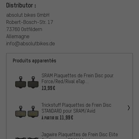
Distributor :
absolut bikes GmbH
Robert-Bosch-Str. 17
73760 Ostfildern
Allemagne
info@absolutbikes.de
Produits apparentés
SRAM Plaquettes de Frein Disc pour
Force/Red/Rival eTap
AXS/Level/DB/Elixir
13,99€
Trickstuff Plaquettes de Frein Disc
STANDARD pour SRAM/Avid
11,99€
À PARTIR DE
Jagwire Plaquettes de Frein Disc Elite